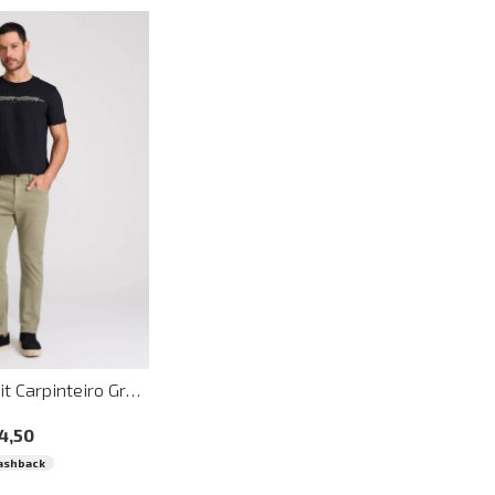
42
44
46
48
50
Calça Slim Fit Carpinteiro Green John John Masculina
4
,
50
ashback