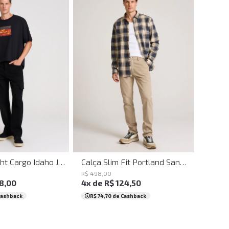
36
38
40
42
44
46
48
50
42
44
46
48
50
Calça Slim Fit Portland Sand John John Masculina
Calça Straight Cargo Idaho John John Masculina
R$
498
,
00
4
x de
R$
124
,
50
8
,
00
R$ 74,70
de Cashback
Cashback