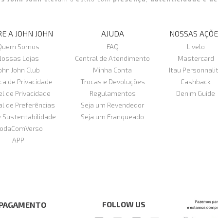
E A JOHN JOHN
AJUDA
NOSSAS AÇÕE
Quem Somos
FAQ
Livelo
Nossas Lojas
Central de Atendimento
Mastercard
ohn John Club
Minha Conta
Itau Personnali
ica de Privacidade
Trocas e Devoluções
Cashback
el de Privacidade
Regulamentos
Denim Guide
al de Preferências
Seja um Revendedor
e Sustentabilidade
Seja um Franqueado
odaComVerso
APP
FOLLOW US
 PAGAMENTO