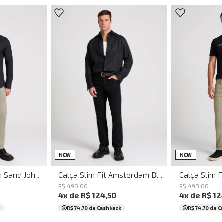
46
48
50
36
38
40
42
44
46
48
50
36
38
40
NEW
NEW
Calça Jogging Slim Sand John John Masculina
Calça Slim Fit Amsterdam Black John John Masculina
R$
498
,
00
R$
498
,
00
4
x de
R$
124
,
50
4
x de
R$
12
k
R$ 74,70
de Cashback
R$ 74,70
de C