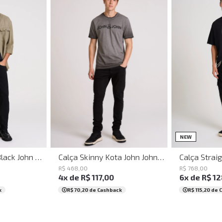
46
48
50
36
38
40
42
44
46
48
50
36
38
40
NEW
Calça Slim Turim Black John John Masculina
Calça Skinny Kota John John Masculina
R$
468
,
00
R$
768
,
00
4
x de
R$
117
,
00
6
x de
R$
12
k
R$ 70,20
de Cashback
R$ 115,20
de 