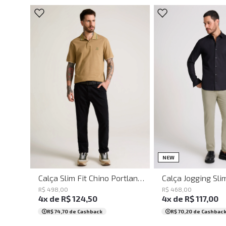
32
34
36
38
40
42
44
46
48
50
36
38
40
42
44
NEW
Calça Slim Fit Chino Portland Preto John John Masculina
R$
498
,
00
R$
468
,
00
4
x de
R$
124
,
50
4
x de
R$
117
,
00
R$ 74,70
de Cashback
R$ 70,20
de Cashbac