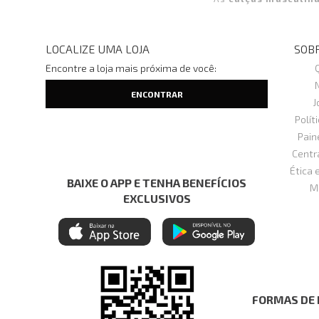
LOCALIZE UMA LOJA
SOBR
Encontre a loja mais próxima de você:
J
Polít
Pain
Centr
Ética 
BAIXE O APP E TENHA BENEFÍCIOS
M
EXCLUSIVOS
FORMAS DE