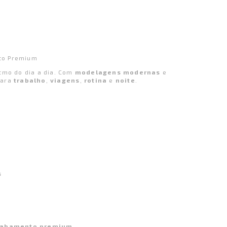
to Premium
tmo do dia a dia. Com
modelagens modernas
e
para
trabalho
,
viagens
,
rotina
e
noite
.
s
abamento premium
.