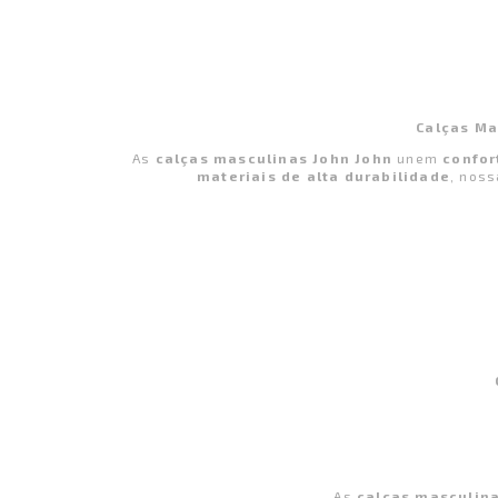
Calças Ma
As
calças masculinas John John
unem
confor
materiais de alta durabilidade
, noss
As
calças masculina