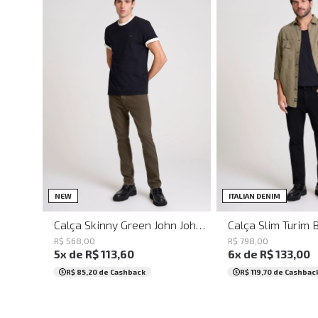
36
38
40
42
44
46
48
50
36
38
40
42
44
NEW
NEW
ITALIAN DENIM
Calça Skinny Green John John Masculina
R$
568
,
00
R$
798
,
00
5
x de
R$
113
,
60
6
x de
R$
133
,
00
R$ 85,20
de Cashback
R$ 119,70
de Cashbac