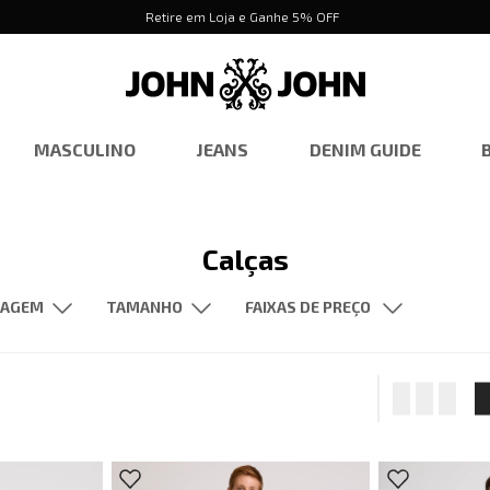
Retire em Loja e Ganhe 5% OFF
MASCULINO
JEANS
DENIM GUIDE
Calças
FAIXAS DE PREÇO
TAMANHO
R$ 468,00
–
R$ 798,00
urim
Sintético
Skinny
36
Slim Fit
38
Straight
40
42
44
46
48
50