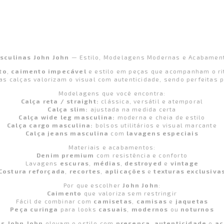
sculinas John John
— Estilo, Modelagens Modernas e Acabamen
to
,
caimento impecável
e estilo em peças que acompanham o ri
as calças valorizam o visual com autenticidade, sendo perfeitas 
Modelagens que você encontra:
Calça reta / straight:
clássica, versátil e atemporal
Calça slim:
ajustada na medida certa
Calça wide leg masculina:
moderna e cheia de estilo
Calça cargo masculina:
bolsos utilitários e visual marcante
Calça jeans masculina
com
lavagens especiais
Materiais e acabamentos:
Denim premium
com resistência e conforto
Lavagens
escuras
,
médias
,
destroyed
e
vintage
Costura reforçada
,
recortes
,
aplicações
e
texturas exclusiva
Por que escolher
John John
:
Caimento
que valoriza sem restringir
Fácil de combinar com
camisetas
,
camisas
e
jaquetas
Peça curinga
para looks
casuais
,
modernos
ou
noturnos
s John John
elevam o estilo com
presença
,
autenticidade
e
ac