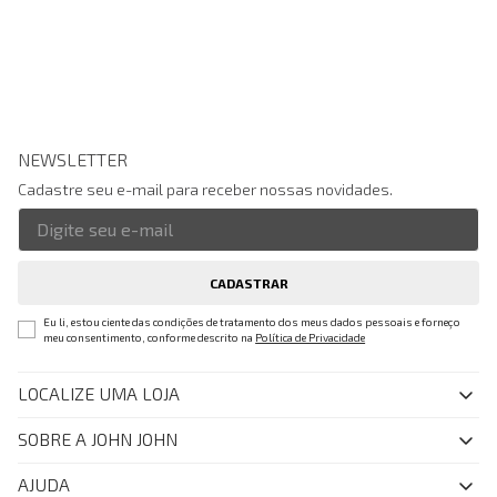
NEWSLETTER
Cadastre seu e-mail para receber nossas novidades.
CADASTRAR
Eu li, estou ciente das condições de tratamento dos meus dados pessoais e forneço
meu consentimento, conforme descrito na
Política de Privacidade
LOCALIZE UMA LOJA
SOBRE A JOHN JOHN
Quem Somos
AJUDA