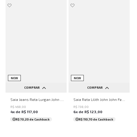
NEW
NEW
COMPRAR
COMPRAR
32
34
36
38
40
34
36
38
40
42
Saia Jeans Reta Lurgan John John Feminina
Saia Reta Lilith John John Feminina
42
44
46
48
50
44
46
48
50
R$
468
,
00
R$
738
,
00
4
x de
R$
117
,
00
6
x de
R$
123
,
00
...
R$ 70,20
de Cashback
R$ 110,70
de Cashback