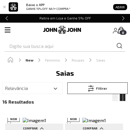
Baixe o APP
ABRIR
GANHE 15% OFF
NA 1ª COMPRA *
Retire em Loja e Ganhe 5% OFF
0
Digite sua busca aqui
New
Feminino
Roupas
Saias
Saias
Relevância
Filtrar
16
NEW
NEW
COMPRAR
COMPRAR