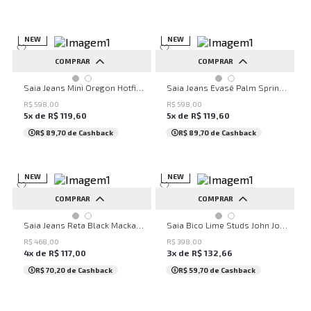
NEW
NEW
COMPRAR
COMPRAR
32
34
36
38
40
32
34
36
38
40
Saia Jeans Mini Oregon Hotfix John John Feminina
Saia Jeans Evasê Palm Springs Blue John John Feminina
42
44
46
48
50
42
44
46
48
50
R$
598
,
00
R$
598
,
00
5
x de
R$
119
,
60
5
x de
R$
119
,
60
...
...
R$ 89,70
de Cashback
R$ 89,70
de Cashback
NEW
NEW
COMPRAR
COMPRAR
32
34
36
38
40
32
34
36
38
40
Saia Jeans Reta Black Mackay John John Feminina
Saia Bico Lime Studs John John Feminina
42
44
46
48
50
42
44
46
48
50
R$
468
,
00
R$
398
,
00
4
x de
R$
117
,
00
3
x de
R$
132
,
66
...
...
R$ 70,20
de Cashback
R$ 59,70
de Cashback