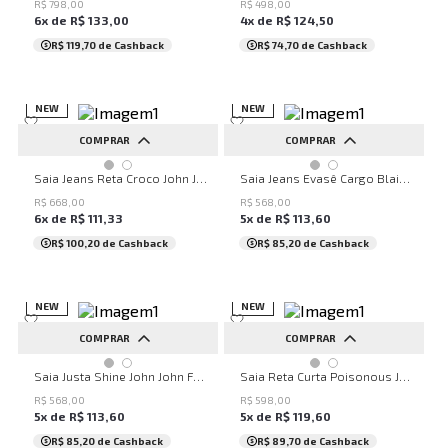
44
46
48
50
R$
798
,
00
R$
498
,
00
6
x de
R$
133
,
00
4
x de
R$
124
,
50
R$ 119,70
de Cashback
R$ 74,70
de Cashback
NEW
NEW
COMPRAR
COMPRAR
32
34
36
38
40
32
34
36
38
40
Saia Jeans Reta Croco John John Feminina
Saia Jeans Evasê Cargo Blaine John John Feminina
42
44
46
48
50
42
44
46
48
50
R$
668
,
00
R$
568
,
00
6
x de
R$
111
,
33
5
x de
R$
113
,
60
...
...
R$ 100,20
de Cashback
R$ 85,20
de Cashback
NEW
NEW
COMPRAR
COMPRAR
PP
P
M
G
GG
34
36
38
40
42
Saia Justa Shine John John Feminina
Saia Reta Curta Poisonous John John Feminina
44
46
48
50
R$
568
,
00
R$
598
,
00
5
x de
R$
113
,
60
5
x de
R$
119
,
60
R$ 85,20
de Cashback
R$ 89,70
de Cashback