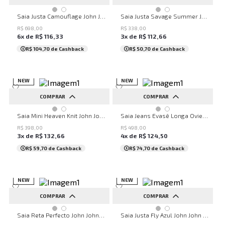
32
34
36
38
40
PP
P
M
G
Saia Justa Camouflage John John Feminina
Saia Justa Savage Summer John John Feminina
42
44
46
48
50
R$
698
,
00
R$
338
,
00
6
x de
R$
116
,
33
3
x de
R$
112
,
66
...
R$ 104,70
de Cashback
R$ 50,70
de Cashback
NEW
NEW
COMPRAR
COMPRAR
PP
P
M
G
32
34
36
38
40
Saia Mini Heaven Knit John John Feminina
Saia Jeans Evasê Longa Oviedo John John Feminina
42
44
46
48
50
R$
398
,
00
R$
498
,
00
3
x de
R$
132
,
66
4
x de
R$
124
,
50
...
R$ 59,70
de Cashback
R$ 74,70
de Cashback
NEW
NEW
COMPRAR
COMPRAR
34
36
38
40
42
PP
P
M
G
GG
Saia Reta Perfecto John John Feminina
Saia Justa Fly Azul John John Feminina