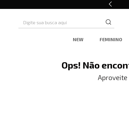
10% OFF* na primeira compra
Digite sua busca aqui
NEW
FEMININO
Ops! Não encon
Aproveite