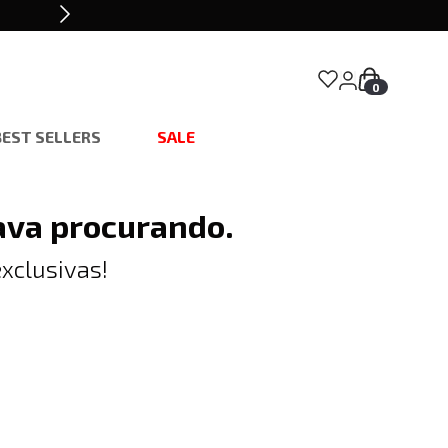
0
BEST SELLERS
SALE
ava procurando.
xclusivas!