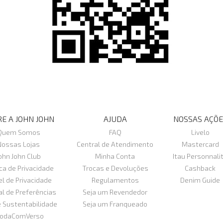
E A JOHN JOHN
AJUDA
NOSSAS AÇÕE
Quem Somos
FAQ
Livelo
Nossas Lojas
Central de Atendimento
Mastercard
ohn John Club
Minha Conta
Itau Personnali
ica de Privacidade
Trocas e Devoluções
Cashback
el de Privacidade
Regulamentos
Denim Guide
al de Preferências
Seja um Revendedor
e Sustentabilidade
Seja um Franqueado
odaComVerso