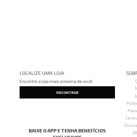
LOCALIZE UMA LOJA
SOBR
Encontre a loja mais próxima de você:
J
Polít
Pain
Centr
Ética 
BAIXE O APP E TENHA BENEFÍCIOS
M