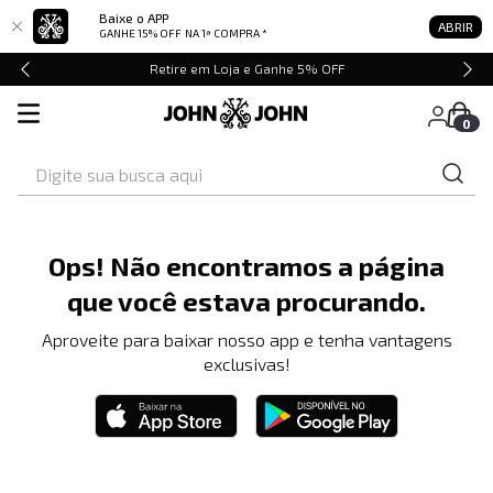
Baixe o APP
ABRIR
GANHE 15% OFF
NA 1ª COMPRA *
Retire em Loja e Ganhe 5% OFF
0
Digite sua busca aqui
Ops! Não encontramos a página
que você estava procurando.
Aproveite para baixar nosso app e tenha vantagens
exclusivas!