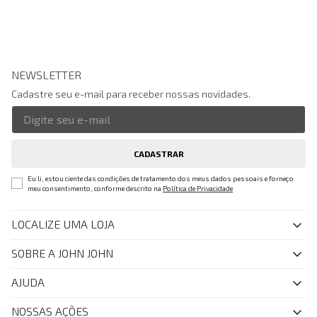
NEWSLETTER
Cadastre seu e-mail para receber nossas novidades.
CADASTRAR
Eu li, estou ciente das condições de tratamento dos meus dados pessoais e forneço
meu consentimento, conforme descrito na
Política de Privacidade
LOCALIZE UMA LOJA
SOBRE A JOHN JOHN
Quem Somos
AJUDA
Nossas Lojas
FAQ
NOSSAS AÇÕES