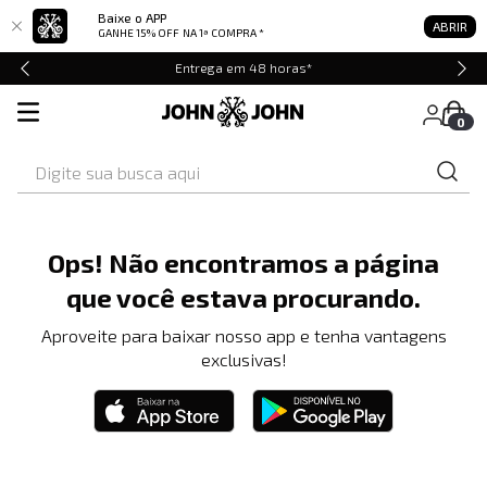
Baixe o APP
ABRIR
GANHE 15% OFF
NA 1ª COMPRA *
Entrega em 48 horas*
0
Digite sua busca aqui
Ops! Não encontramos a página
que você estava procurando.
Aproveite para baixar nosso app e tenha vantagens
exclusivas!