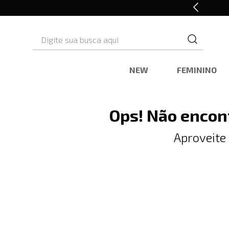
Retire em Loja e Ganhe 5% OFF
Digite sua busca aqui
NEW
FEMININO
Ops! Não encon
Aproveite