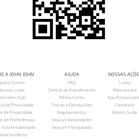
E A JOHN JOHN
AJUDA
NOSSAS AÇÕE
Quem Somos
FAQ
Livelo
Nossas Lojas
Central de Atendimento
Mastercard
ohn John Club
Minha Conta
Itau Personnali
ica de Privacidade
Trocas e Devoluções
Cashback
el de Privacidade
Regulamentos
Denim Guide
al de Preferências
Seja um Revendedor
e Sustentabilidade
Seja um Franqueado
odaComVerso