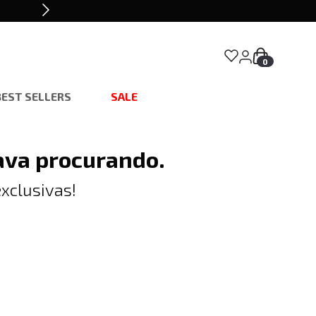
0
BEST SELLERS
SALE
ava procurando.
xclusivas!