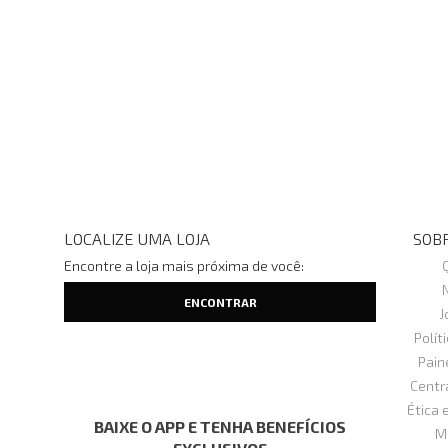
LOCALIZE UMA LOJA
SOBR
Encontre a loja mais próxima de você:
J
Polít
Pain
Centr
Ética 
BAIXE O APP E TENHA BENEFÍCIOS
M