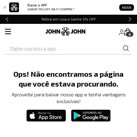
Baixe o APP
ABRIR
GANHE 15% OFF
NA 1ª COMPRA *
Retire em Loja e Ganhe 5% OFF
0
Digite sua busca aqui
Ops! Não encontramos a página
que você estava procurando.
Aproveite para baixar nosso app e tenha vantagens
exclusivas!