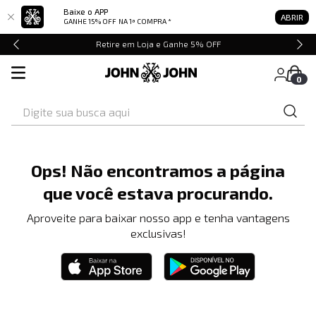
Baixe o APP
ABRIR
GANHE 15% OFF
NA 1ª COMPRA *
Retire em Loja e Ganhe 5% OFF
0
Digite sua busca aqui
Ops! Não encontramos a página
que você estava procurando.
Aproveite para baixar nosso app e tenha vantagens
exclusivas!