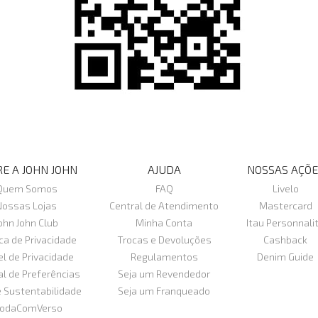
E A JOHN JOHN
AJUDA
NOSSAS AÇÕE
Quem Somos
FAQ
Livelo
Nossas Lojas
Central de Atendimento
Mastercard
ohn John Club
Minha Conta
Itau Personnali
ica de Privacidade
Trocas e Devoluções
Cashback
el de Privacidade
Regulamentos
Denim Guide
al de Preferências
Seja um Revendedor
e Sustentabilidade
Seja um Franqueado
odaComVerso