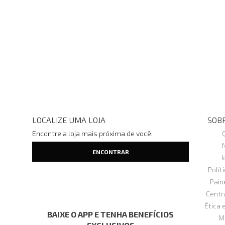
LOCALIZE UMA LOJA
SOBR
Encontre a loja mais próxima de você:
J
Polít
Pain
Centr
Ética 
BAIXE O APP E TENHA BENEFÍCIOS
M