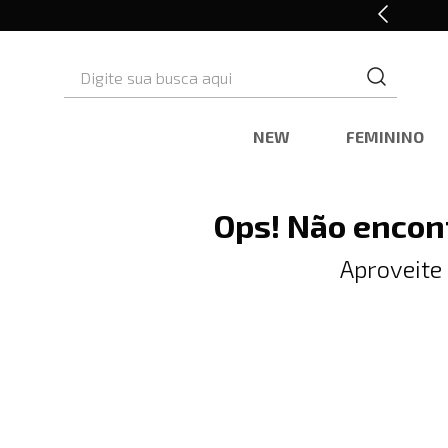
Retire em Loja e Ganhe 5% OFF
Digite sua busca aqui
NEW
FEMININO
Ops! Não encon
Aproveite