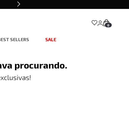
0
BEST SELLERS
SALE
ava procurando.
xclusivas!