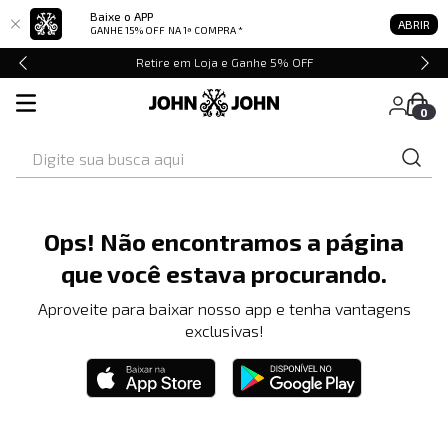
Baixe o APP
ABRIR
GANHE 15% OFF
NA 1ª COMPRA *
Retire em Loja e Ganhe 5% OFF
0
Digite sua busca aqui
Ops! Não encontramos a página
que você estava procurando.
Aproveite para baixar nosso app e tenha vantagens
exclusivas!