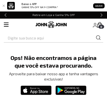
Baixe o APP
ABRIR
GANHE 15% OFF
NA 1ª COMPRA *
Retire em Loja e Ganhe 5% OFF
0
Digite sua busca aqui
Ops! Não encontramos a página
que você estava procurando.
Aproveite para baixar nosso app e tenha vantagens
exclusivas!