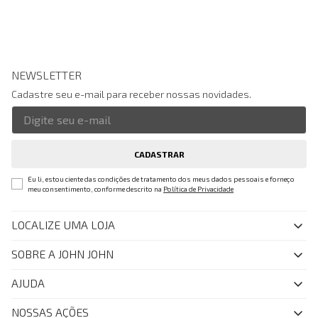
NEWSLETTER
Cadastre seu e-mail para receber nossas novidades.
CADASTRAR
Eu li, estou ciente das condições de tratamento dos meus dados pessoais e forneço
meu consentimento, conforme descrito na
Política de Privacidade
LOCALIZE UMA LOJA
SOBRE A JOHN JOHN
Quem Somos
AJUDA
Nossas Lojas
FAQ
NOSSAS AÇÕES