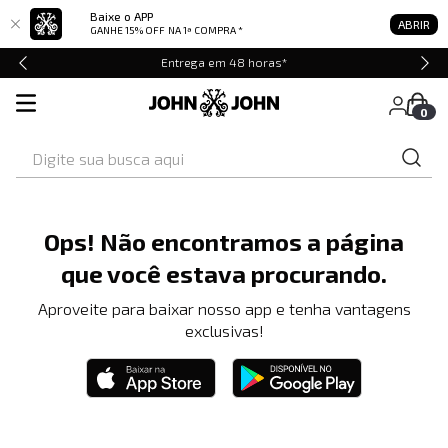
Baixe o APP
ABRIR
GANHE 15% OFF
NA 1ª COMPRA *
Entrega em 48 horas*
0
Digite sua busca aqui
Ops! Não encontramos a página
que você estava procurando.
Aproveite para baixar nosso app e tenha vantagens
exclusivas!