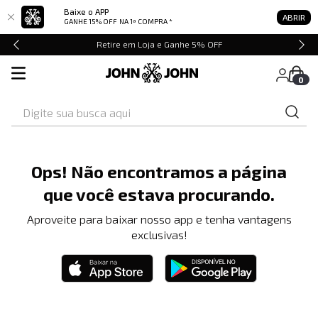
Baixe o APP
ABRIR
GANHE 15% OFF
NA 1ª COMPRA *
Retire em Loja e Ganhe 5% OFF
0
Digite sua busca aqui
Ops! Não encontramos a página
que você estava procurando.
Aproveite para baixar nosso app e tenha vantagens
exclusivas!