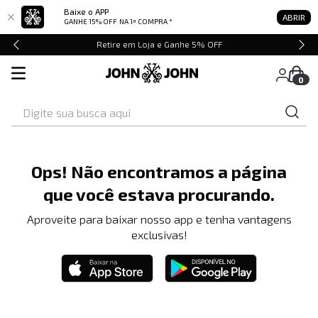
Baixe o APP
ABRIR
GANHE 15% OFF
NA 1ª COMPRA *
Retire em Loja e Ganhe 5% OFF
0
Digite sua busca aqui
Ops! Não encontramos a página
que você estava procurando.
Aproveite para baixar nosso app e tenha vantagens
exclusivas!