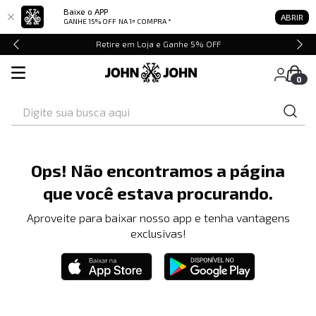
Baixe o APP
ABRIR
GANHE 15% OFF
NA 1ª COMPRA *
Retire em Loja e Ganhe 5% OFF
0
Digite sua busca aqui
Ops! Não encontramos a página
que você estava procurando.
Aproveite para baixar nosso app e tenha vantagens
exclusivas!