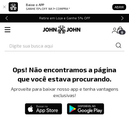
Baixe o APP
ABRIR
GANHE 15% OFF
NA 1ª COMPRA *
Retire em Loja e Ganhe 5% OFF
0
Digite sua busca aqui
Ops! Não encontramos a página
que você estava procurando.
Aproveite para baixar nosso app e tenha vantagens
exclusivas!