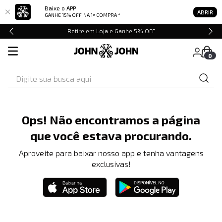
Baixe o APP
ABRIR
GANHE 15% OFF
NA 1ª COMPRA *
Retire em Loja e Ganhe 5% OFF
0
Digite sua busca aqui
Ops! Não encontramos a página
que você estava procurando.
Aproveite para baixar nosso app e tenha vantagens
exclusivas!