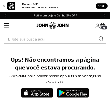
Baixe o APP
ABRIR
GANHE 15% OFF
NA 1ª COMPRA *
Retire em Loja e Ganhe 5% OFF
0
Digite sua busca aqui
Ops! Não encontramos a página
que você estava procurando.
Aproveite para baixar nosso app e tenha vantagens
exclusivas!