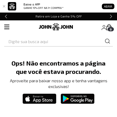
Baixe o APP
ABRIR
GANHE 15% OFF
NA 1ª COMPRA *
Retire em Loja e Ganhe 5% OFF
0
Digite sua busca aqui
Ops! Não encontramos a página
que você estava procurando.
Aproveite para baixar nosso app e tenha vantagens
exclusivas!