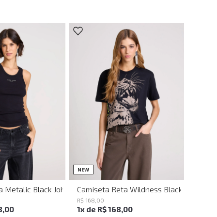
M
G
GG
PP
P
M
G
NEW
a Metalic Black John John Feminina
Camiseta Reta Wildness Black John Joh
R$
168
,
00
8
,
00
1
x de
R$
168
,
00