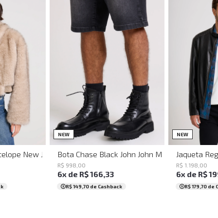
38
39
40
41
42
43
P
NEW
NEW
elope New John John Feminino
Bota Chase Black John John Masculina
Jaqueta Reg
R$
998
,
00
R$
1
.
198
,
00
6
x de
R$
166
,
33
6
x de
R$
19
ck
R$ 149,70
de Cashback
R$ 179,70
de 