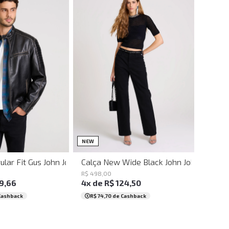
M
G
GG
34
36
38
40
42
44
NEW
ular Fit Gus John John Masculina
Calça New Wide Black John John Femini
R$
498
,
00
9
,
66
4
x de
R$
124
,
50
Cashback
R$ 74,70
de Cashback