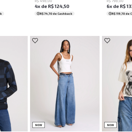
R$
498
,
00
R$
798
,
00
4
x de
R$
124
,
50
6
x de
R$
13
k
R$ 74,70
de Cashback
R$ 119,70
de 
G
34
36
38
40
42
44
PP
NEW
NEW