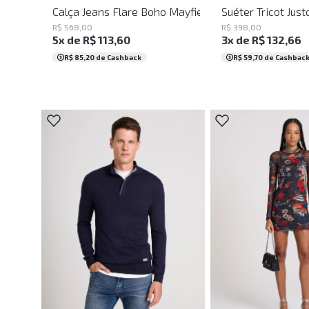
Calça Jeans Flare Boho Mayfield John John Feminin
Suéter Tricot Jus
R$
568
,
00
R$
398
,
00
5
x de
R$
113
,
60
3
x de
R$
132
,
66
R$ 85,20
de Cashback
R$ 59,70
de Cashbac