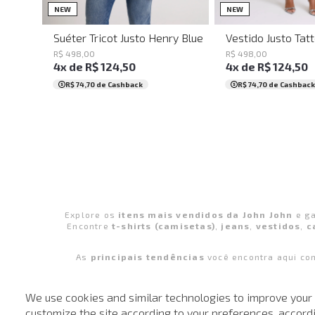
P
M
PP
P
M
NEW
NEW
Suéter Tricot Justo Henry Blue John John Masculino
Vestido Justo Tat
R$
498
,
00
R$
498
,
00
4
x de
R$
124
,
50
4
x de
R$
124
,
50
R$ 74,70
de Cashback
R$ 74,70
de Cashback
Explore os
itens mais vendidos da John John
e ga
Encontre
t-shirts (camisetas)
,
jeans
,
vestidos
,
c
As
principais tendências
você encontra aqui c
We use cookies and similar technologies to improve your
Retire e
customize the site according to your preferences, accordin