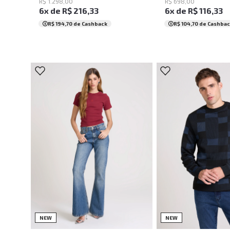
R$
1
.
298
,
00
R$
698
,
00
6
x de
R$
216
,
33
6
x de
R$
116
,
33
R$ 194,70
de Cashback
R$ 104,70
de Cashbac
34
36
38
40
42
44
M
G
G
NEW
NEW