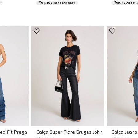
k
R$ 35,70
de Cashback
R$ 25,20
de C
44
36
38
40
42
34
36
ed Fit Pregas John John Feminina
Calça Super Flare Bruges John John Feminina
Calça Jeans