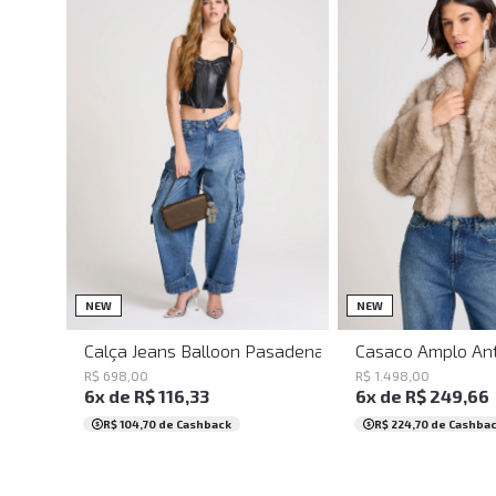
34
36
38
40
42
44
P
G
NEW
NEW
Calça Jeans Balloon Pasadena John John Feminina
Casaco Amplo Ant
R$
698
,
00
R$
1
.
498
,
00
6
x de
R$
116
,
33
6
x de
R$
249
,
66
R$ 104,70
de Cashback
R$ 224,70
de Cashba