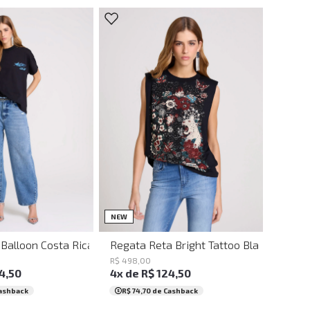
40
42
44
46
PP
P
M
G
NEW
 Balloon Costa Rica John John Feminina
Regata Reta Bright Tattoo Black John J
R$
498
,
00
4
,
50
4
x de
R$
124
,
50
ashback
R$ 74,70
de Cashback