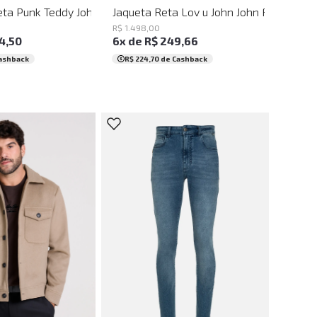
ta Punk Teddy John John Feminina
Jaqueta Reta Lov u John John Feminina
R$
1
.
498
,
00
4
,
50
6
x de
R$
249
,
66
ashback
R$ 224,70
de Cashback