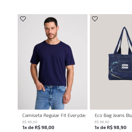
PP
P
M
G
UN
Camiseta Regular Fit Everyday John John Masculina
Eco Bag Jeans Bl
R$
98
,
00
R$
98
,
90
1
x de
R$
98
,
00
1
x de
R$
98
,
90