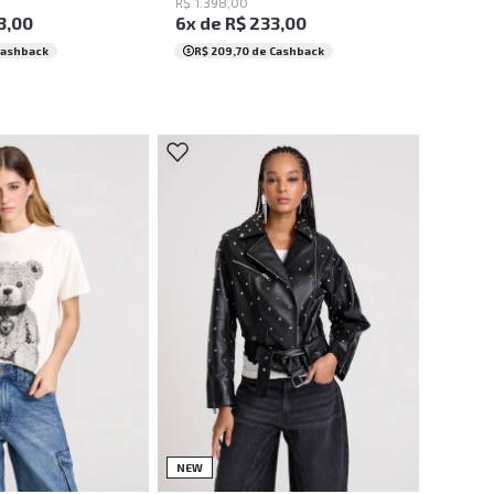
R$
1
.
398
,
00
3
,
00
6
x de
R$
233
,
00
Cashback
R$ 209,70
de Cashback
P
M
G
PP
P
M
G
NEW