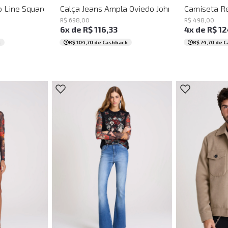
a
to Line Square John John Masculino
Calça Jeans Ampla Oviedo John John Feminina
Camiseta Re
R$
698
,
00
R$
498
,
00
6
x de
R$
116
,
33
4
x de
R$
12
k
R$ 104,70
de Cashback
R$ 74,70
de C