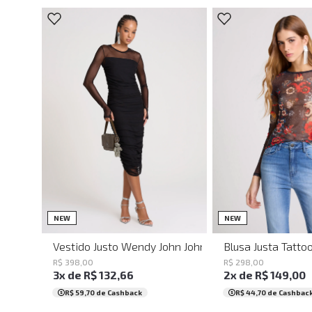
PP
P
PP
P
M
NEW
NEW
Vestido Justo Wendy John John Feminino
Blusa Justa Tatto
R$
398
,
00
R$
298
,
00
3
x de
R$
132
,
66
2
x de
R$
149
,
00
R$ 59,70
de Cashback
R$ 44,70
de Cashbac