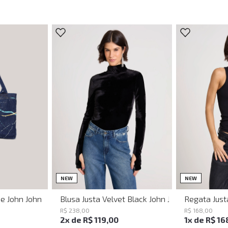
PP
P
M
P
NEW
NEW
ue John John Feminina
Blusa Justa Velvet Black John John Feminina
Regata Just
R$
238
,
00
R$
168
,
00
2
x de
R$
119
,
00
1
x de
R$
16