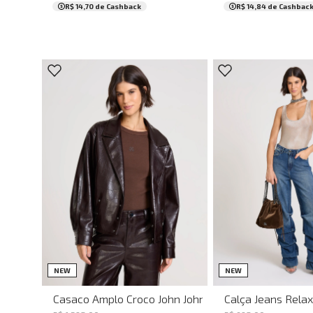
R$ 14,70
de Cashback
R$ 14,84
de Cashbac
P
M
G
38
42
NEW
NEW
Casaco Amplo Croco John John Feminino
Calça Jeans Relax