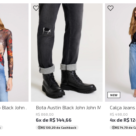
G
39
40
41
42
43
44
34
36
38
NEW
o Black John John Feminina
Bota Austin Black John John Masculina
Calça Jeans
R$
868
,
00
R$
498
,
00
6
x de
R$
144
,
66
4
x de
R$
12
k
R$ 130,20
de Cashback
R$ 74,70
de C