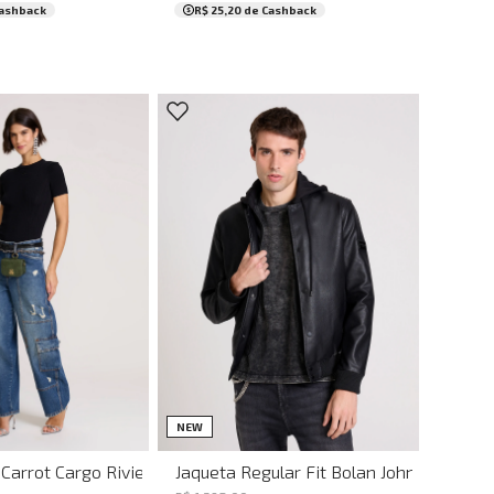
ashback
R$ 25,20
de Cashback
38
40
42
44
P
M
G
GG
NEW
 Carrot Cargo Riviera John John Feminina
Jaqueta Regular Fit Bolan John John Mas