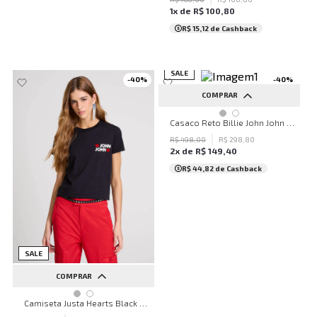
1
x de
R$
100
,
80
R$ 15,12
de Cashback
SALE
-
40
%
-
40
%
COMPRAR
G
GG
Casaco Reto Billie John John Feminino
R$
498
,
00
R$
298
,
80
2
x de
R$
149
,
40
R$ 44,82
de Cashback
SALE
COMPRAR
PP
P
M
G
Camiseta Justa Hearts Black John John Feminina