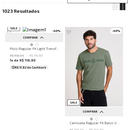
1023
SALE
-
40
%
-
40
%
COMPRAR
PP
P
M
G
GG
Polo Regular Fit Light Transfer Verde Claro John John Masculina
R$
198
,
00
R$
118
,
80
1
x de
R$
118
,
80
R$ 17,82
de Cashback
SALE
COMPRAR
PP
P
M
G
GG
Camiseta Regular Fit Basic Verde Joh John Masculina
R$
168
,
00
R$
100
,
80