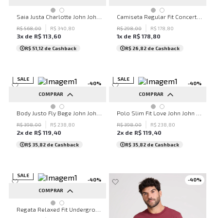
P
M
G
P
M
G
Saia Justa Charlotte John John Feminina
Camiseta Regular Fit Concert Star John John Masculina
R$
568
,
00
R$
340
,
80
R$
298
,
00
R$
178
,
80
3
x de
R$
113
,
60
1
x de
R$
178
,
80
R$ 51,12
de Cashback
R$ 26,82
de Cashback
SALE
SALE
-
40
%
-
40
%
COMPRAR
COMPRAR
PP
P
M
PP
P
M
G
GG
Body Justo Fly Bege John John Feminino
Polo Slim Fit Love John John Masculina
R$
398
,
00
R$
238
,
80
R$
398
,
00
R$
238
,
80
2
x de
R$
119
,
40
2
x de
R$
119
,
40
R$ 35,82
de Cashback
R$ 35,82
de Cashback
SALE
-
40
%
-
40
%
COMPRAR
P
M
G
Regata Relaxed Fit Underground John John Masculina