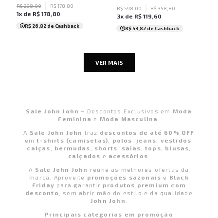
R$
298
,
00
R$
178
,
80
R$
598
,
00
R$
358
,
80
1
x de
R$
178
,
80
3
x de
R$
119
,
60
R$ 26,82
de Cashback
R$ 53,82
de Cashback
VER MAIS
Sale John John
– Descontos Exclusivos em
Moda
Feminina
e
Moda Masculina
.
A
Sale John John
traz
descontos de até 60% OFF
em
t-shirts (camisetas)
,
polos
,
jeans
,
vestidos
,
calças
,
bermudas
,
shorts
,
saias
,
tops
,
blusas
,
calçados
e
acessórios
.
A
Sale John John
reúne as melhores ofertas da
marca. Aproveite
promoções sazonais
e
Black
Friday
para garantir
produtos premium com
desconto
, sem abrir mão do estilo e da qualidade
John John
.
Principais categorias em promoção