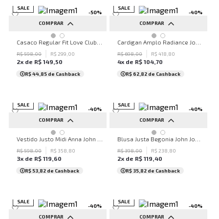
SALE
SALE
-
50
%
-
40
%
COMPRAR
COMPRAR
P
M
G
GG
P
M
Casaco Regular Fit Love Club John John Masculino
Cardigan Amplo Radiance John John Feminino
R$
598
,
00
R$
299
,
00
R$
698
,
00
R$
418
,
80
2
x de
R$
149
,
50
4
x de
R$
104
,
70
R$ 44,85
de Cashback
R$ 62,82
de Cashback
SALE
SALE
-
40
%
-
40
%
COMPRAR
COMPRAR
P
P
M
Vestido Justo Midi Anna John John Feminino
Blusa Justa Begonia John John Feminina
R$
598
,
00
R$
358
,
80
R$
398
,
00
R$
238
,
80
3
x de
R$
119
,
60
2
x de
R$
119
,
40
R$ 53,82
de Cashback
R$ 35,82
de Cashback
SALE
SALE
-
40
%
-
40
%
COMPRAR
COMPRAR