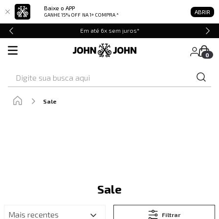
Baixe o APP
ABRIR
GANHE 15% OFF
NA 1ª COMPRA *
Em até 6x sem juros*
0
Digite sua busca aqui
Sale
Sale
Mais recentes
Filtrar