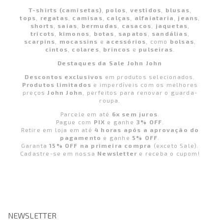
T-shirts (camisetas)
,
polos
,
vestidos
,
blusas
,
tops
,
regatas
,
camisas
,
calças
,
alfaiataria
,
jeans
,
shorts
,
saias
,
bermudas
,
casacos
,
jaquetas
,
tricots
,
kimonos
,
botas
,
sapatos
,
sandálias
,
scarpins
,
mocassins
e
acessórios
, como
bolsas
,
cintos
,
colares
,
brincos
e
pulseiras
.
Destaques da Sale John John
Descontos exclusivos
em produtos selecionados.
Produtos limitados
e imperdíveis com os melhores
preços
John John
, perfeitos para renovar o guarda-
roupa.
Parcele em até
6x sem juros
.
Pague com
PIX
e ganhe
3% OFF
.
Retire em loja em até
4 horas após a aprovação do
pagamento
e ganhe
5% OFF
.
Garanta
15% OFF na primeira compra
(exceto Sale).
Cadastre-se em nossa
Newsletter
e receba o cupom!
NEWSLETTER