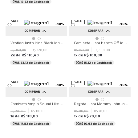
R$ 13,32
de Cashback
SALE
SALE
-
40
%
-
40
%
COMPRAR
COMPRAR
P
M
G
PP
P
M
G
Vestido Justo Irina Black John John Feminino
Camiseta Justa Hearts Off John John Feminina
R$
368
,
00
R$
220
,
80
R$
168
,
00
R$
100
,
80
2
x de
R$
110
,
40
1
x de
R$
100
,
80
R$ 33,12
de Cashback
R$ 15,12
de Cashback
SALE
SALE
-
40
%
-
40
%
COMPRAR
COMPRAR
PP
P
M
G
M
Camiseta Ampla Sound Like Music John John Feminina
Regata Justa Mommy John John Feminina
R$
198
,
00
R$
118
,
80
R$
118
,
00
R$
70
,
80
1
x de
R$
118
,
80
1
x de
R$
70
,
80
R$ 17,82
de Cashback
R$ 10,62
de Cashback