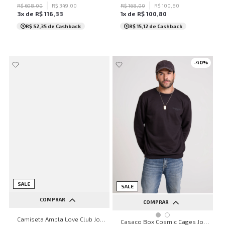
R$
698
,
00
R$
349
,
00
R$
168
,
00
R$
100
,
80
3
x de
R$
116
,
33
1
x de
R$
100
,
80
R$ 52,35
de Cashback
R$ 15,12
de Cashback
-
40
%
SALE
SALE
COMPRAR
COMPRAR
PP
P
M
G
Camiseta Ampla Love Club John John Feminina
P
M
G
Casaco Box Cosmic Cages John John Masculino