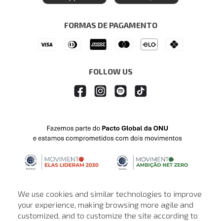
Seja um Revendedor
Denim Guide
ModaComVerso
Seja um Franqueado
FORMAS DE PAGAMENTO
APP
Drop Your Jeans
FOLLOW US
We use cookies and similar technologies to improve
your experience, making browsing more agile and
customized, and to customize the site according to