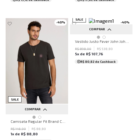
SALE
-
40
%
-
40
%
COMPRAR
P
M
G
Vestido Justo Fever John John Feminino
R$
898
,
00
R$
538
,
80
5
x de
R$
107
,
76
R$ 80,82
de Cashback
SALE
COMPRAR
PP
P
G
Camiseta Regular Fit Brand Cinza Médio John John Masculina
R$
148
,
00
R$
88
,
80
1
x de
R$
88
,
80