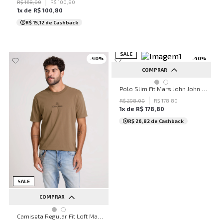
R$
168
,
00
R$
100
,
80
1
x de
R$
100
,
80
R$ 15,12
de Cashback
SALE
-
40
%
-
40
%
COMPRAR
PP
P
M
G
GG
Polo Slim Fit Mars John John Masculina
R$
298
,
00
R$
178
,
80
1
x de
R$
178
,
80
R$ 26,82
de Cashback
SALE
COMPRAR
PP
P
M
GG
Camiseta Regular Fit Loft Marrom John John Masculina