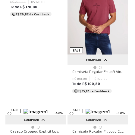
R$
298
,
00
R$
178
,
80
1
x de
R$
178
,
80
R$ 26,82
de Cashback
SALE
COMPRAR
P
M
GG
Camiseta Regular Fit Loft Vinho John John Masculina
R$
168
,
00
R$
100
,
80
1
x de
R$
100
,
80
R$ 15,12
de Cashback
SALE
SALE
-
50
%
-
40
%
COMPRAR
COMPRAR
PP
P
M
G
P
M
G
GG
Casaco Cropped Explicit Love John John Feminino
Camiseta Regular Fit Love Club John John Masculina