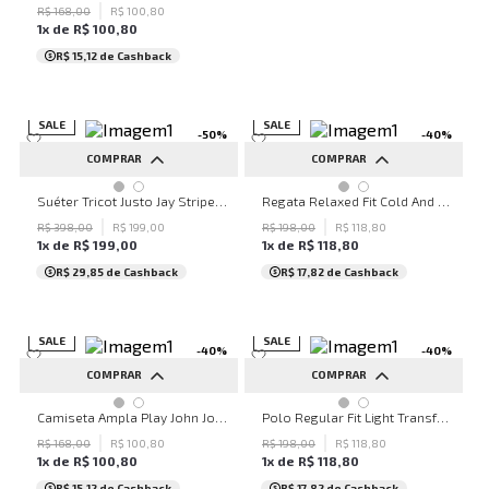
R$
168
,
00
R$
100
,
80
1
x de
R$
100
,
80
R$ 15,12
de Cashback
SALE
SALE
-
50
%
-
40
%
COMPRAR
COMPRAR
P
M
G
GG
P
M
Suéter Tricot Justo Jay Stripes John John Masculino
Regata Relaxed Fit Cold And Loud John John Masculina
R$
398
,
00
R$
199
,
00
R$
198
,
00
R$
118
,
80
1
x de
R$
199
,
00
1
x de
R$
118
,
80
R$ 29,85
de Cashback
R$ 17,82
de Cashback
SALE
SALE
-
40
%
-
40
%
COMPRAR
COMPRAR
PP
P
G
P
M
G
GG
Camiseta Ampla Play John John Feminina
Polo Regular Fit Light Transfer Royal John John Masculina
R$
168
,
00
R$
100
,
80
R$
198
,
00
R$
118
,
80
1
x de
R$
100
,
80
1
x de
R$
118
,
80
R$ 15,12
de Cashback
R$ 17,82
de Cashback