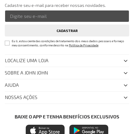
Cadastre seu e-mail para receber nossas novidades.
CADASTRAR
Eu li, estou ciente das condições de tratamento dos meus dados pessoais e forneço
meu consentimento, conforme descrito na
Política de Privacidade
LOCALIZE UMA LOJA
SOBRE A JOHN JOHN
Quem Somos
AJUDA
Nossas Lojas
FAQ
NOSSAS AÇÕES
John John Club
Central de Atendimento
Livelo
Política de Privacidade
Minha Conta
Azul Fidelidade
BAIXE O APP E TENHA BENEFÍCIOS EXCLUSIVOS
Painel de Privacidade
Trocas e Devoluções
Mastercard
Central de Preferências
Regulamentos
Itau Personnalite
Ética e Sustentabilidade