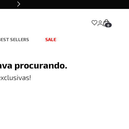
0
BEST SELLERS
SALE
ava procurando.
xclusivas!