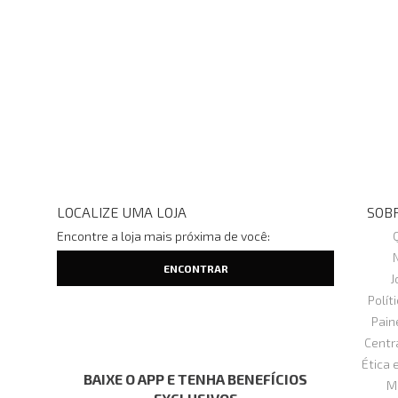
LOCALIZE UMA LOJA
SOBR
Encontre a loja mais próxima de você:
J
Polít
Pain
Centr
Ética 
BAIXE O APP E TENHA BENEFÍCIOS
M