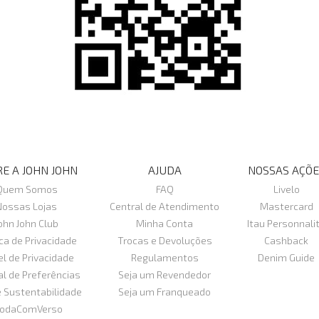
E A JOHN JOHN
AJUDA
NOSSAS AÇÕE
Quem Somos
FAQ
Livelo
Nossas Lojas
Central de Atendimento
Mastercard
ohn John Club
Minha Conta
Itau Personnali
ica de Privacidade
Trocas e Devoluções
Cashback
el de Privacidade
Regulamentos
Denim Guide
al de Preferências
Seja um Revendedor
e Sustentabilidade
Seja um Franqueado
odaComVerso