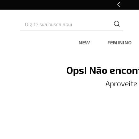
10% OFF* na primeira compra
Digite sua busca aqui
NEW
FEMININO
Ops! Não encon
Aproveite