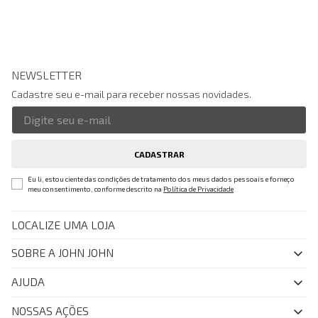
NEWSLETTER
Cadastre seu e-mail para receber nossas novidades.
CADASTRAR
Eu li, estou ciente das condições de tratamento dos meus dados pessoais e forneço
meu consentimento, conforme descrito na
Política de Privacidade
LOCALIZE UMA LOJA
SOBRE A JOHN JOHN
Quem Somos
AJUDA
Nossas Lojas
FAQ
NOSSAS AÇÕES
John John Club