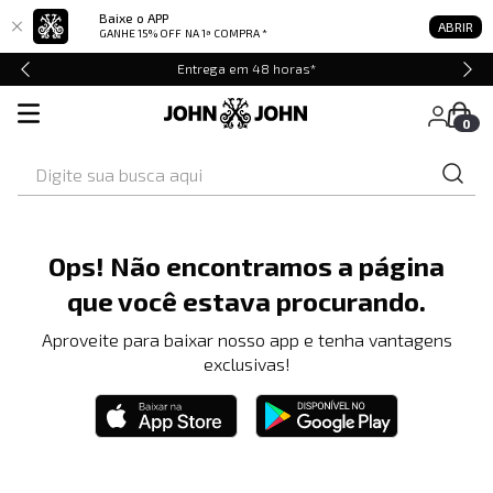
Baixe o APP
ABRIR
GANHE 15% OFF
NA 1ª COMPRA *
Entrega em 48 horas*
0
Digite sua busca aqui
Ops! Não encontramos a página
que você estava procurando.
Aproveite para baixar nosso app e tenha vantagens
exclusivas!