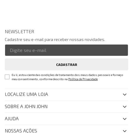
NEWSLETTER
Cadastre seu e-mail para receber nossas novidades.
CADASTRAR
Eu li, estou ciente das condições de tratamento dos meus dados pessoais e forneço
meu consentimento, conforme descrito na
Política de Privacidade
LOCALIZE UMA LOJA
SOBRE A JOHN JOHN
Quem Somos
AJUDA
Nossas Lojas
FAQ
NOSSAS AÇÕES