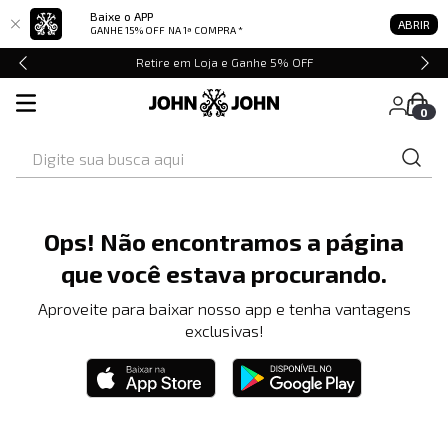
Baixe o APP
ABRIR
GANHE 15% OFF
NA 1ª COMPRA *
Retire em Loja e Ganhe 5% OFF
0
Digite sua busca aqui
Ops! Não encontramos a página
que você estava procurando.
Aproveite para baixar nosso app e tenha vantagens
exclusivas!