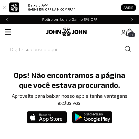
Baixe o APP
ABRIR
GANHE 15% OFF
NA 1ª COMPRA *
Retire em Loja e Ganhe 5% OFF
0
Digite sua busca aqui
Ops! Não encontramos a página
que você estava procurando.
Aproveite para baixar nosso app e tenha vantagens
exclusivas!