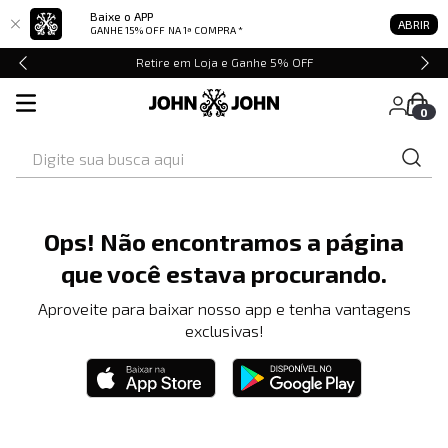
Baixe o APP
ABRIR
GANHE 15% OFF
NA 1ª COMPRA *
Retire em Loja e Ganhe 5% OFF
0
Digite sua busca aqui
Ops! Não encontramos a página
que você estava procurando.
Aproveite para baixar nosso app e tenha vantagens
exclusivas!