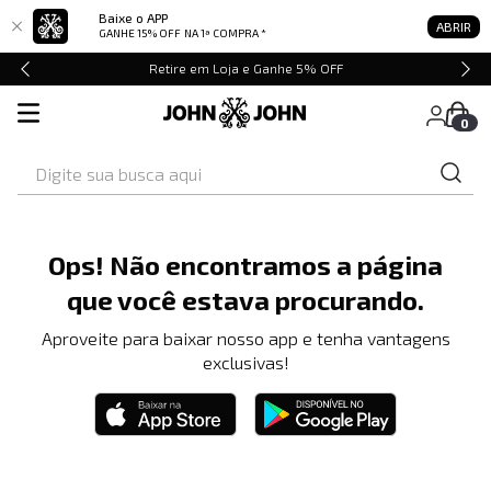
Baixe o APP
ABRIR
GANHE 15% OFF
NA 1ª COMPRA *
Retire em Loja e Ganhe 5% OFF
0
Digite sua busca aqui
Ops! Não encontramos a página
que você estava procurando.
Aproveite para baixar nosso app e tenha vantagens
exclusivas!