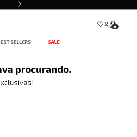
0
BEST SELLERS
SALE
ava procurando.
xclusivas!