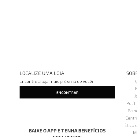
LOCALIZE UMA LOJA
SOBR
Encontre a loja mais próxima de você:
J
Polít
Pain
Centr
Ética 
BAIXE O APP E TENHA BENEFÍCIOS
M