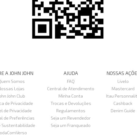
E A JOHN JOHN
AJUDA
NOSSAS AÇÕE
Quem Somos
FAQ
Livelo
Nossas Lojas
Central de Atendimento
Mastercard
ohn John Club
Minha Conta
Itau Personnali
ica de Privacidade
Trocas e Devoluções
Cashback
el de Privacidade
Regulamentos
Denim Guide
al de Preferências
Seja um Revendedor
e Sustentabilidade
Seja um Franqueado
odaComVerso