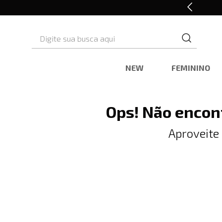
10% OFF* na primeira compra
Digite sua busca aqui
NEW
FEMININO
Ops! Não encon
Aproveite