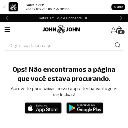
Baixe o APP
ABRIR
GANHE 15% OFF
NA 1ª COMPRA *
Retire em Loja e Ganhe 5% OFF
0
Digite sua busca aqui
Ops! Não encontramos a página
que você estava procurando.
Aproveite para baixar nosso app e tenha vantagens
exclusivas!