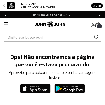
Baixe o APP
ABRIR
GANHE 15% OFF
NA 1ª COMPRA *
Retire em Loja e Ganhe 5% OFF
0
Digite sua busca aqui
Ops! Não encontramos a página
que você estava procurando.
Aproveite para baixar nosso app e tenha vantagens
exclusivas!