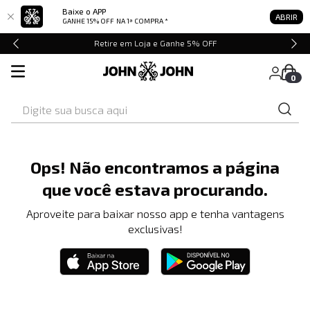
Baixe o APP
ABRIR
GANHE 15% OFF
NA 1ª COMPRA *
Retire em Loja e Ganhe 5% OFF
0
Digite sua busca aqui
Ops! Não encontramos a página
que você estava procurando.
Aproveite para baixar nosso app e tenha vantagens
exclusivas!