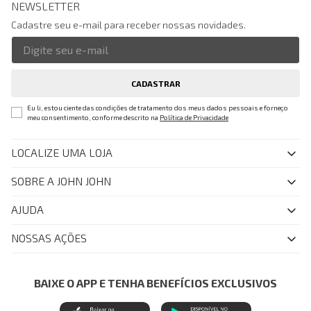
NEWSLETTER
Cadastre seu e-mail para receber nossas novidades.
CADASTRAR
Eu li, estou ciente das condições de tratamento dos meus dados pessoais e forneço
meu consentimento, conforme descrito na
Política de Privacidade
LOCALIZE UMA LOJA
SOBRE A JOHN JOHN
Quem Somos
AJUDA
Nossas Lojas
FAQ
NOSSAS AÇÕES
John John Club
Central de Atendimento
Livelo
Política de Privacidade
Minha Conta
Azul Fidelidade
BAIXE O APP E TENHA BENEFÍCIOS EXCLUSIVOS
Painel de Privacidade
Trocas e Devoluções
Mastercard
Central de Preferências