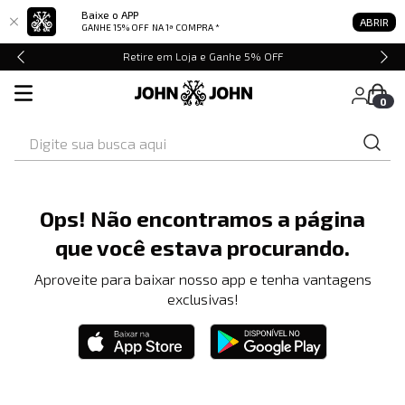
Baixe o APP
ABRIR
GANHE 15% OFF
NA 1ª COMPRA *
Retire em Loja e Ganhe 5% OFF
0
Digite sua busca aqui
Ops! Não encontramos a página
que você estava procurando.
Aproveite para baixar nosso app e tenha vantagens
exclusivas!