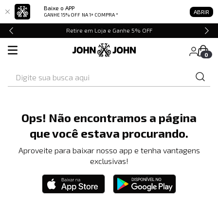
Baixe o APP
ABRIR
GANHE 15% OFF
NA 1ª COMPRA *
Retire em Loja e Ganhe 5% OFF
0
Digite sua busca aqui
Ops! Não encontramos a página
que você estava procurando.
Aproveite para baixar nosso app e tenha vantagens
exclusivas!