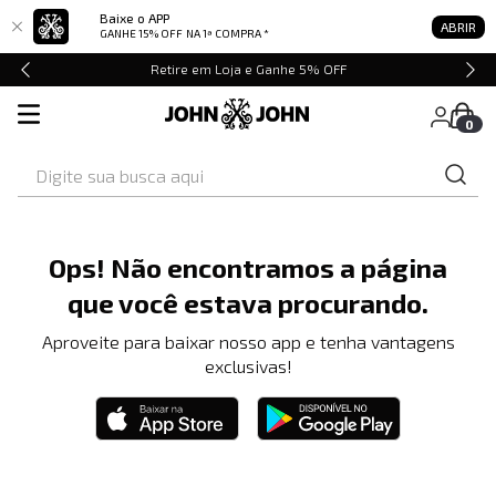
Baixe o APP
ABRIR
GANHE 15% OFF
NA 1ª COMPRA *
Retire em Loja e Ganhe 5% OFF
0
Digite sua busca aqui
Ops! Não encontramos a página
que você estava procurando.
Aproveite para baixar nosso app e tenha vantagens
exclusivas!