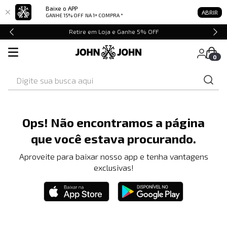
Baixe o APP
ABRIR
GANHE 15% OFF
NA 1ª COMPRA *
Retire em Loja e Ganhe 5% OFF
0
Digite sua busca aqui
Ops! Não encontramos a página
que você estava procurando.
Aproveite para baixar nosso app e tenha vantagens
exclusivas!