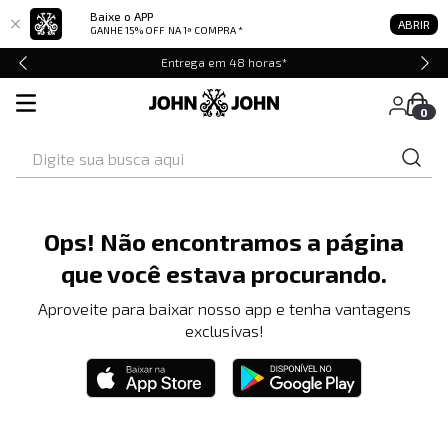
Baixe o APP
ABRIR
GANHE 15% OFF
NA 1ª COMPRA *
Entrega em 48 horas*
0
Digite sua busca aqui
Ops! Não encontramos a página
que você estava procurando.
Aproveite para baixar nosso app e tenha vantagens
exclusivas!