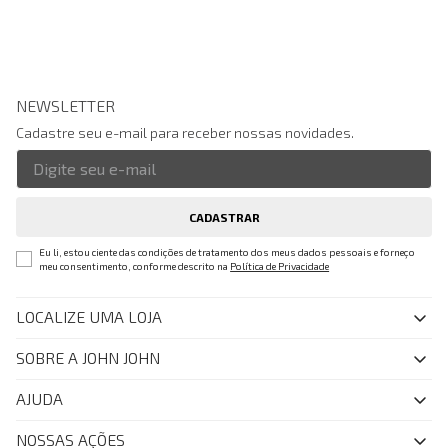
NEWSLETTER
Cadastre seu e-mail para receber nossas novidades.
CADASTRAR
Eu li, estou ciente das condições de tratamento dos meus dados pessoais e forneço
meu consentimento, conforme descrito na
Política de Privacidade
LOCALIZE UMA LOJA
SOBRE A JOHN JOHN
Quem Somos
AJUDA
Nossas Lojas
FAQ
NOSSAS AÇÕES