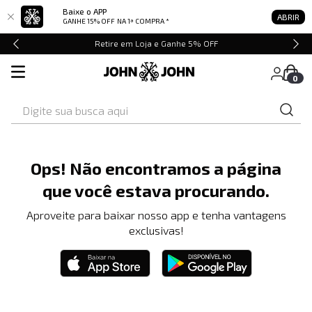
Baixe o APP
ABRIR
GANHE 15% OFF
NA 1ª COMPRA *
Retire em Loja e Ganhe 5% OFF
0
Digite sua busca aqui
Ops! Não encontramos a página
que você estava procurando.
Aproveite para baixar nosso app e tenha vantagens
exclusivas!