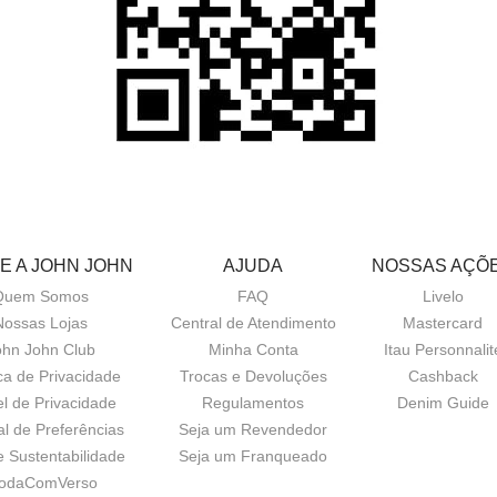
E A JOHN JOHN
AJUDA
NOSSAS AÇÕ
Quem Somos
FAQ
Livelo
Nossas Lojas
Central de Atendimento
Mastercard
ohn John Club
Minha Conta
Itau Personnalit
ica de Privacidade
Trocas e Devoluções
Cashback
el de Privacidade
Regulamentos
Denim Guide
al de Preferências
Seja um Revendedor
e Sustentabilidade
Seja um Franqueado
odaComVerso