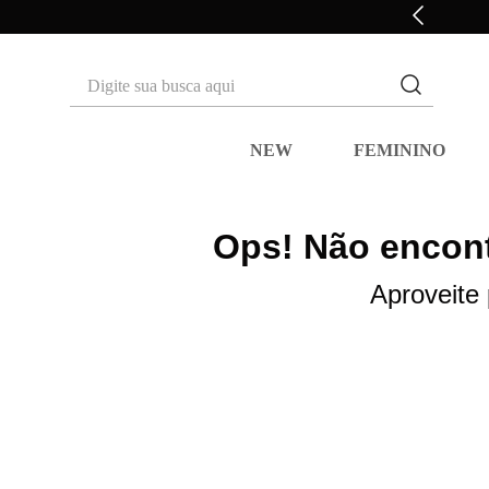
10% OFF* na primeira compra
Digite sua busca aqui
NEW
FEMININO
Ops! Não encont
Aproveite