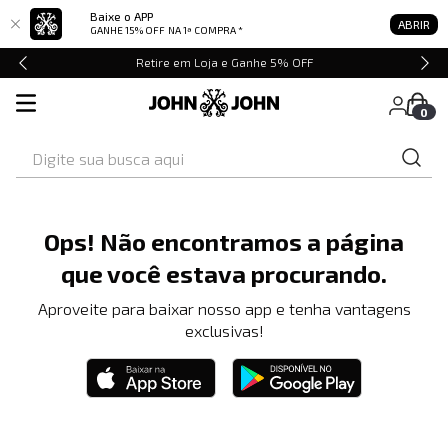
Baixe o APP
ABRIR
GANHE 15% OFF
NA 1ª COMPRA *
Retire em Loja e Ganhe 5% OFF
0
Digite sua busca aqui
Ops! Não encontramos a página
que você estava procurando.
Aproveite para baixar nosso app e tenha vantagens
exclusivas!