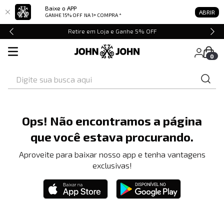
Baixe o APP
ABRIR
GANHE 15% OFF
NA 1ª COMPRA *
Retire em Loja e Ganhe 5% OFF
0
Digite sua busca aqui
Ops! Não encontramos a página
que você estava procurando.
Aproveite para baixar nosso app e tenha vantagens
exclusivas!