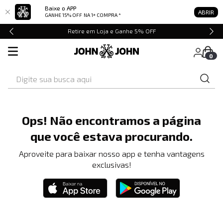
Baixe o APP
ABRIR
GANHE 15% OFF
NA 1ª COMPRA *
Retire em Loja e Ganhe 5% OFF
0
Digite sua busca aqui
Ops! Não encontramos a página
que você estava procurando.
Aproveite para baixar nosso app e tenha vantagens
exclusivas!