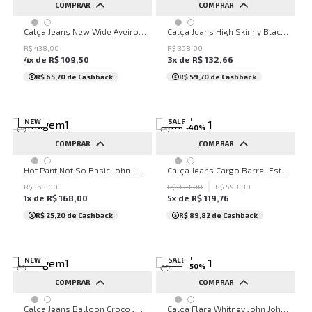
COMPRAR
COMPRAR
32
34
36
38
40
32
34
36
38
40
Calça Jeans New Wide Aveiro John John Feminina
Calça Jeans High Skinny Black John John Feminina
42
44
46
48
50
42
44
46
48
50
R$
438
,
00
R$
398
,
00
4
x de
R$
109
,
50
3
x de
R$
132
,
66
...
...
R$ 65,70
de Cashback
R$ 59,70
de Cashback
NEW
SALE
-
40
%
COMPRAR
COMPRAR
PP
P
M
G
32
34
36
38
40
Hot Pant Not So Basic John John Feminina
Calça Jeans Cargo Barrel Estocolmo John John Feminina
42
44
46
48
50
R$
168
,
00
R$
998
,
00
R$
598
,
80
1
x de
R$
168
,
00
5
x de
R$
119
,
76
...
R$ 25,20
de Cashback
R$ 89,82
de Cashback
NEW
SALE
-
50
%
COMPRAR
COMPRAR
32
34
36
38
40
PP
P
M
G
GG
Calça Jeans Balloon Croco John John Feminina
Calça Flare Whitney John John Feminina