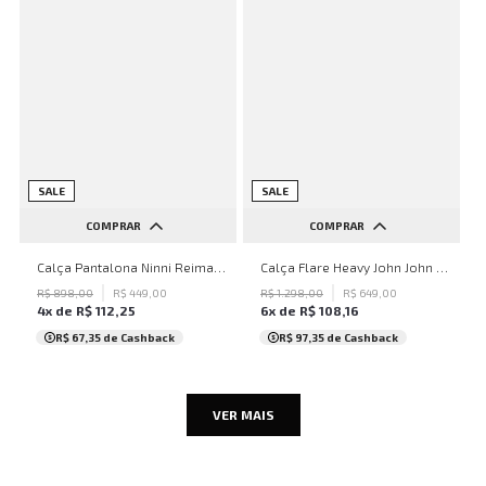
SALE
SALE
COMPRAR
COMPRAR
PP
P
M
G
GG
PP
P
M
G
GG
Calça Pantalona Ninni Reimagined John John Feminina
Calça Flare Heavy John John Feminina
R$
898
,
00
R$
449
,
00
R$
1
.
298
,
00
R$
649
,
00
4
x de
R$
112
,
25
6
x de
R$
108
,
16
R$ 67,35
de Cashback
R$ 97,35
de Cashback
VER MAIS