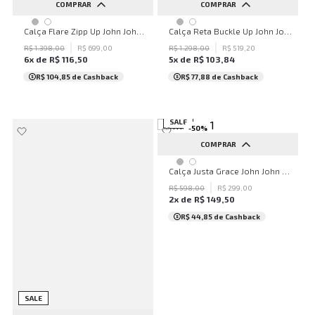
COMPRAR
COMPRAR
32
34
36
38
40
32
34
36
38
40
Calça Flare Zipp Up John John Feminina
Calça Reta Buckle Up John John Feminina
44
46
48
50
42
42
44
46
48
50
R$
1
.
398
,
00
R$
699
,
00
R$
1
.
298
,
00
R$
519
,
20
6
x de
R$
116
,
50
5
x de
R$
103
,
84
...
...
R$ 104,85
de Cashback
R$ 77,88
de Cashback
SALE
-
50
%
COMPRAR
PP
P
M
G
GG
Calça Justa Grace John John Feminina
R$
598
,
00
R$
299
,
00
2
x de
R$
149
,
50
R$ 44,85
de Cashback
SALE