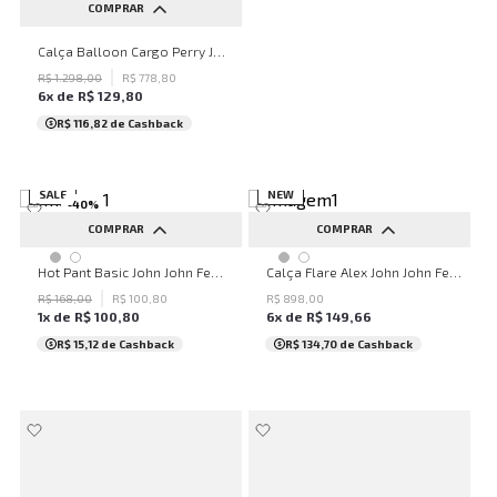
COMPRAR
34
36
38
40
42
Calça Balloon Cargo Perry John John Feminina
44
46
48
50
52
R$
1
.
298
,
00
R$
778
,
80
6
x de
R$
129
,
80
...
R$ 116,82
de Cashback
SALE
NEW
-
40
%
COMPRAR
COMPRAR
PP
P
M
G
34
36
38
40
42
Hot Pant Basic John John Feminina
Calça Flare Alex John John Feminina
44
46
48
50
R$
168
,
00
R$
100
,
80
R$
898
,
00
1
x de
R$
100
,
80
6
x de
R$
149
,
66
R$ 15,12
de Cashback
R$ 134,70
de Cashback