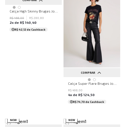
COMPRAR
32
34
36
38
40
Calça High Skinny Bruges John John Feminina
42
44
46
48
50
R$
468
,
00
R$
280
,
80
2
x de
R$
140
,
40
...
R$ 42,12
de Cashback
COMPRAR
32
34
36
38
40
Calça Super Flare Bruges John John Feminina
42
44
46
48
50
R$
498
,
00
4
x de
R$
124
,
50
...
R$ 74,70
de Cashback
NEW
NEW