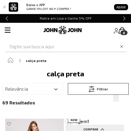
Baixe o APP
ABRIR
GANHE 15% OFF
NA 1ª COMPRA *
Retire em Loja e Ganhe 5% OFF
0
Digite sua busca aqui
calça preta
calça preta
Relevância
Filtrar
69
NEW
COMPRAR