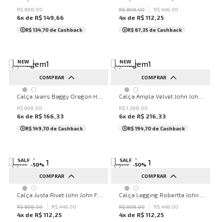
42
44
46
48
50
R$
898
,
00
R$
898
,
00
R$
449
,
00
6
x de
R$
149
,
66
4
x de
R$
112
,
25
...
R$ 134,70
de Cashback
R$ 67,35
de Cashback
NEW
NEW
COMPRAR
COMPRAR
32
34
36
38
40
34
36
38
40
42
Calça Jeans Baggy Oregon Hotfix John John Feminina
Calça Ampla Velvet John John Feminina
42
44
46
48
50
44
46
48
50
R$
998
,
00
R$
1
.
298
,
00
6
x de
R$
166
,
33
6
x de
R$
216
,
33
...
R$ 149,70
de Cashback
R$ 194,70
de Cashback
SALE
SALE
-
50
%
-
50
%
COMPRAR
COMPRAR
34
36
38
40
42
32
34
36
38
40
Calça Justa Rivet John John Feminina
Calça Legging Robertta John John Feminina
44
46
48
50
42
44
46
48
50
R$
898
,
00
R$
449
,
00
R$
898
,
00
R$
449
,
00
4
x de
R$
112
,
25
4
x de
R$
112
,
25
...