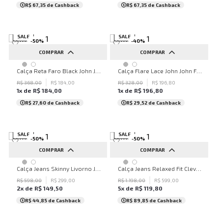
R$ 67,35
de Cashback
R$ 67,35
de Cashback
SALE
SALE
-
50
%
-
40
%
COMPRAR
COMPRAR
32
34
36
38
40
PP
P
M
G
GG
Calça Reta Faro Black John John Feminina
Calça Flare Lace John John Feminina
42
44
46
48
50
R$
368
,
00
R$
184
,
00
R$
328
,
00
R$
196
,
80
1
x de
R$
184
,
00
1
x de
R$
196
,
80
...
R$ 27,60
de Cashback
R$ 29,52
de Cashback
SALE
SALE
-
50
%
-
50
%
COMPRAR
COMPRAR
32
34
36
38
40
32
34
36
40
42
Calça Jeans Skinny Livorno John John Feminina
Calça Jeans Relaxed Fit Cleveland Hotfix John John Feminina
42
44
46
48
50
44
46
48
50
38
R$
598
,
00
R$
299
,
00
R$
1
.
198
,
00
R$
599
,
00
2
x de
R$
149
,
50
5
x de
R$
119
,
80
...
...
R$ 44,85
de Cashback
R$ 89,85
de Cashback