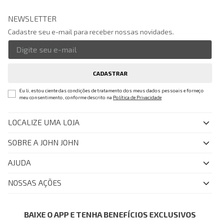
NEWSLETTER
Cadastre seu e-mail para receber nossas novidades.
CADASTRAR
Eu li, estou ciente das condições de tratamento dos meus dados pessoais e forneço
meu consentimento, conforme descrito na
Política de Privacidade
LOCALIZE UMA LOJA
SOBRE A JOHN JOHN
Quem Somos
AJUDA
Nossas Lojas
FAQ
NOSSAS AÇÕES
John John Club
Central de Atendimento
Livelo
Política de Privacidade
Minha Conta
Azul Fidelidade
BAIXE O APP E TENHA BENEFÍCIOS EXCLUSIVOS
Painel de Privacidade