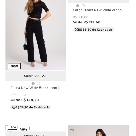
32
34
36
38
40
Calça Jeans New Wide Alabama John John Feminina
42
44
46
48
50
R$
568
,
00
5
x de
R$
113
,
60
...
R$ 85,20
de Cashback
NEW
COMPRAR
32
34
36
38
40
Calça New Wide Black John John Feminina
42
44
46
48
50
R$
498
,
00
4
x de
R$
124
,
50
...
R$ 74,70
de Cashback
SALE
-
40
%