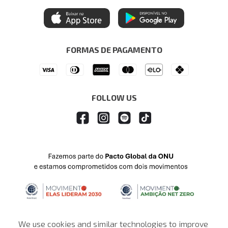
Trocas e Devoluções
Mastercard
Central de Preferências
Regulamentos
Itau Personnalite
Ética e Sustentabilidade
Seja um Revendedor
Denim Guide
ModaComVerso
Seja um Franqueado
FORMAS DE PAGAMENTO
APP
Drop Your Jeans
FOLLOW US
We use cookies and similar technologies to improve