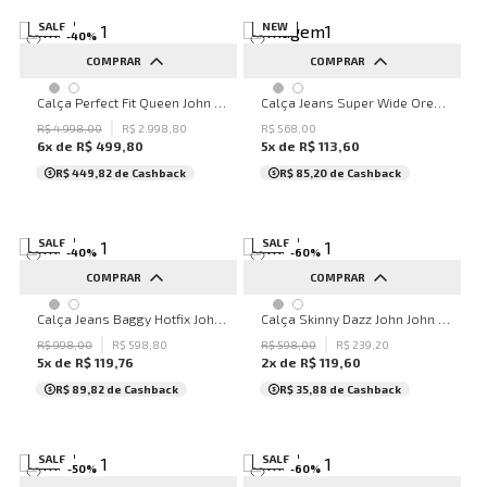
SALE
NEW
-
40
%
COMPRAR
COMPRAR
32
34
36
38
40
32
34
36
38
40
Calça Perfect Fit Queen John John Feminina
Calça Jeans Super Wide Oregon John John Feminina
42
44
46
48
50
42
44
46
48
50
R$
4
.
998
,
00
R$
2
.
998
,
80
R$
568
,
00
6
x de
R$
499
,
80
5
x de
R$
113
,
60
...
...
R$ 449,82
de Cashback
R$ 85,20
de Cashback
SALE
SALE
-
40
%
-
60
%
COMPRAR
COMPRAR
32
34
36
38
40
PP
P
M
G
GG
Calça Jeans Baggy Hotfix John John Feminina
Calça Skinny Dazz John John Feminina
42
44
46
48
50
R$
998
,
00
R$
598
,
80
R$
598
,
00
R$
239
,
20
5
x de
R$
119
,
76
2
x de
R$
119
,
60
...
R$ 89,82
de Cashback
R$ 35,88
de Cashback
SALE
SALE
-
50
%
-
60
%