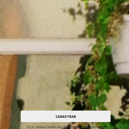
S
NEWSLETTER
Cadastre seu e-mail para receber nossas
novidades.
te
CADASTRAR
Eu li, estou ciente das condições de tratamento