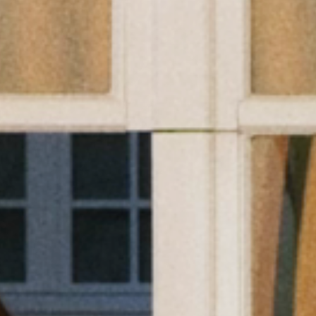
E A JOHN JOHN
AJUDA
NOSSAS AÇÕE
Quem Somos
FAQ
Livelo
Nossas Lojas
Central de Atendimento
Mastercard
ohn John Club
Minha Conta
Itau Personnali
ica de Privacidade
Trocas e Devoluções
Cashback
el de Privacidade
Regulamentos
Denim Guide
al de Preferências
Seja um Revendedor
e Sustentabilidade
Seja um Franqueado