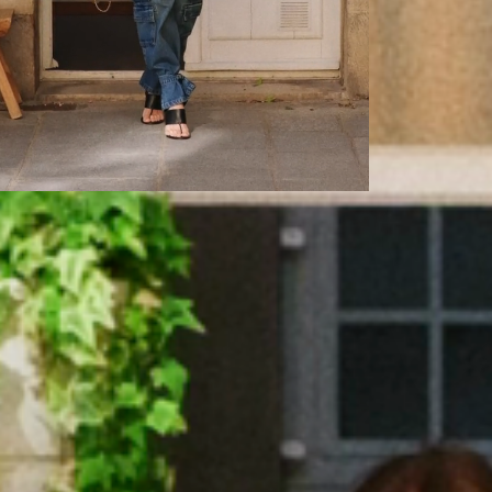
LOCALIZE UMA LOJA
SOBR
Encontre a loja mais próxima de você:
J
Polít
Pain
Centr
Ética 