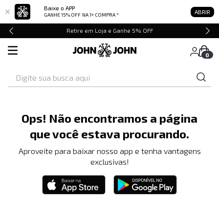
Baixe o APP
ABRIR
GANHE 15% OFF
NA 1ª COMPRA *
Retire em Loja e Ganhe 5% OFF
0
Digite sua busca aqui
Ops! Não encontramos a página
que você estava procurando.
Aproveite para baixar nosso app e tenha vantagens
exclusivas!