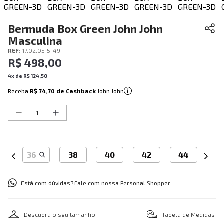
Bermuda Box Green John John
Masculina
REF
:
17.02.0515_49
R$
498
,
00
4
x de
R$
124
,
50
Receba
R$ 74,70
de Cashback
John John
36
38
40
42
44
Está com dúvidas?
Fale com nossa Personal Shopper
Descubra o seu tamanho
Tabela de Medidas