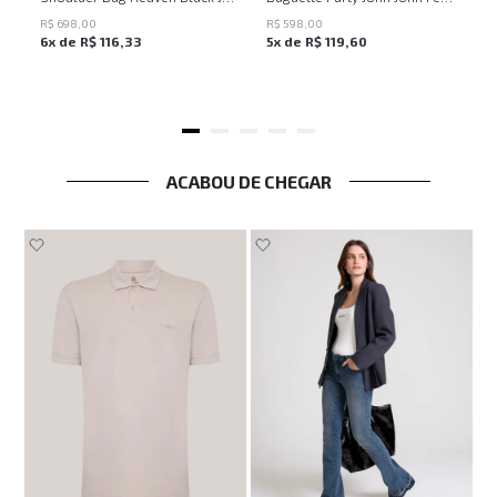
R$
698
,
00
R$
598
,
00
6
x de
R$
116
,
33
5
x de
R$
119
,
60
ACABOU DE CHEGAR