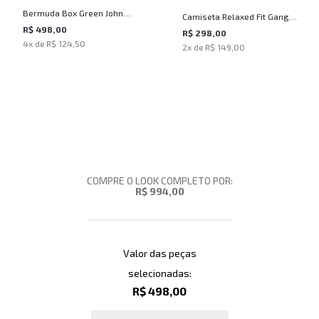
Bermuda Box Green John
Camiseta Relaxed Fit Gang
John Masculina
R$ 498,00
John John Masculina
R$ 298,00
4
x de
R$ 124,50
2
x de
R$ 149,00
COMPRE O LOOK COMPLETO POR:
R$ 994,00
Valor das peças
selecionadas:
R$ 498,00