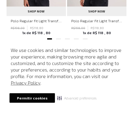
SHOP NOW
SHOP NOW
hn John Feminina
Polo Regular Fit Light Transfer Bege Médio John John Masculina
Polo Regular Fit Light Transfer Verde Escuro John John Masculina
R$
198
,
00
R$
118
,
80
R$
198
,
00
R$
118
,
80
1
x de
R$
118
,
80
1
x de
R$
118
,
80
We use cookies and similar technologies to improve
your experience, making browsing more agile and
NEWSLETTER
customized, and to customize the site according to
ATENDIMENTO
Cadastre seu e-mail para receber nossas novidades.
your preferences, according to your habits and your
profile. For more information, you can visit our
Privacy Policy
.
CADASTRAR
Advanced preferences
Permitir cookies
Eu li, estou ciente das condições de tratamento dos meus dados pessoais e forneço
meu consentimento, conforme descrito na
Política de Privacidade
LOCALIZE UMA LOJA