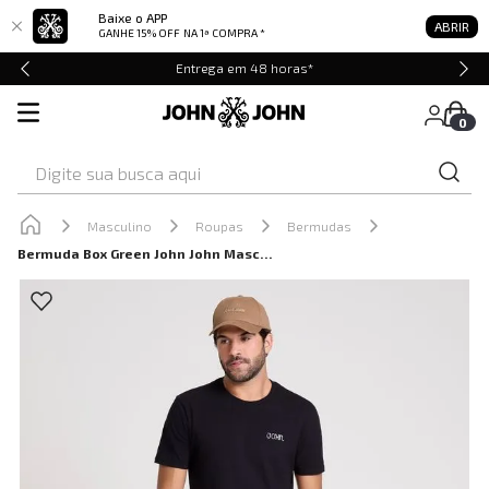
Baixe o APP
ABRIR
GANHE 15% OFF
NA 1ª COMPRA *
Entrega em 48 horas*
0
Digite sua busca aqui
Masculino
Roupas
Bermudas
Bermuda Box Green John John Masculina