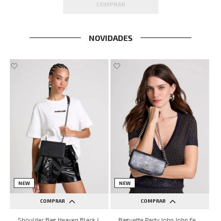
COMPRAR
NOVIDADES
NEW
NEW
COMPRAR
COMPRAR
UN
UN
Shoulder Bag Heaven Black John John Feminina
Baguette Party John John Feminina