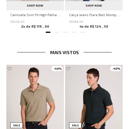
SHOP NOW
SHOP NOW
Savage Summer John John Feminina
Camiseta Slim Fit High Palha John John Masculina
Calça Jeans Flare Bell Montpellier John John Feminina
R$
238
,
00
R$
498
,
00
2
x de
R$
119
,
00
4
x de
R$
124
,
50
MAIS VISTOS
-
40%
-
40%
SALE
SALE