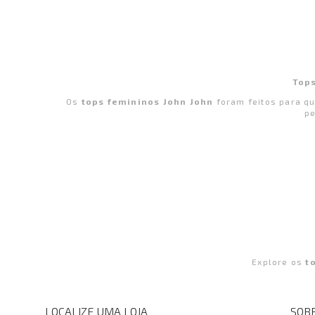
Tops
Os
tops femininos John John
foram feitos para qu
pe
Explore os
t
LOCALIZE UMA LOJA
SOBR