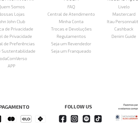
Quem Somos
FAQ
Livelo
Nossas Lojas
Central de Atendimento
Mastercard
ohn John Club
Minha Conta
Itau Personnali
ica de Privacidade
Trocas e Devoluções
Cashback
el de Privacidade
Regulamentos
Denim Guide
al de Preferências
Seja um Revendedor
e Sustentabilidade
Seja um Franqueado
odaComVerso
APP
FOLLOW US
 PAGAMENTO