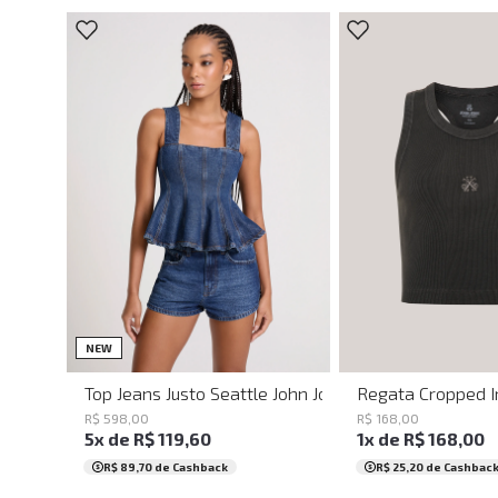
PP
P
M
G
PP
P
M
NEW
Top Jeans Justo Seattle John John Feminino
Regata Cropped I
R$
598
,
00
R$
168
,
00
5
x de
R$
119
,
60
1
x de
R$
168
,
00
R$ 89,70
de Cashback
R$ 25,20
de Cashbac