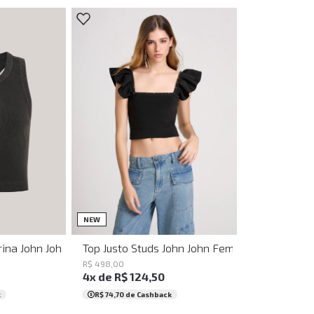
G
GG
PP
P
M
G
GG
NEW
rina John John Feminina
Top Justo Studs John John Feminino
R$
498
,
00
4
x de
R$
124
,
50
k
R$ 74,70
de Cashback