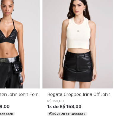
P
M
G
PP
P
M
G
GG
lsen John John Feminino
Regata Cropped Irina Off John John Fem
R$
168
,
00
9
,
00
1
x de
R$
168
,
00
Cashback
R$ 25,20
de Cashback