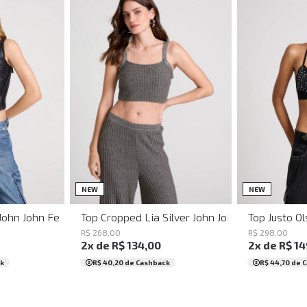
G
PP
P
M
G
GG
PP
NEW
NEW
 John John Feminino
Top Cropped Lia Silver John John Feminino
Top Justo O
R$
268
,
00
R$
298
,
00
2
x de
R$
134
,
00
2
x de
R$
14
k
R$ 40,20
de Cashback
R$ 44,70
de 