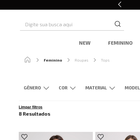
10% OFF* na primeira compra
Digite sua busca aqui
NEW
FEMININO
Feminino
Roupas
Tops
GÊNERO
MATERIAL
Feminino
Cinza
Off White
Jeans
Tricot
Prata
C
Limpar filtros
8
Resultados