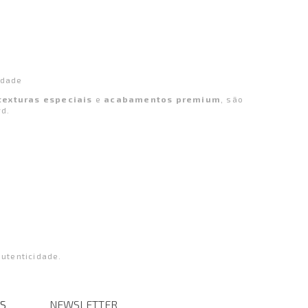
idade
texturas especiais
e
acabamentos premium
, são
rd.
utenticidade.
S
NEWSLETTER