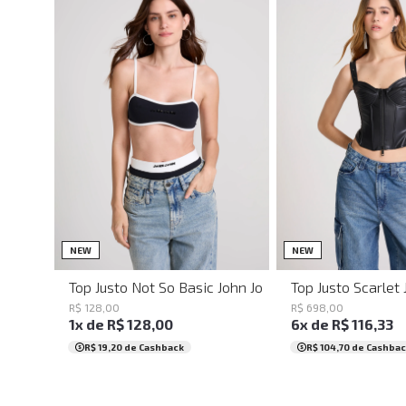
PP
P
M
G
PP
P
M
NEW
NEW
Top Justo Not So Basic John John Feminino
Top Justo Scarlet
R$
128
,
00
R$
698
,
00
1
x de
R$
128
,
00
6
x de
R$
116
,
33
R$ 19,20
de Cashback
R$ 104,70
de Cashbac