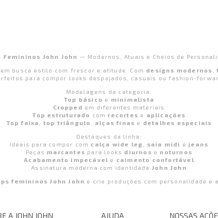
 Femininos John John
— Modernos, Atuais e Cheios de Personal
em busca estilo com frescor e atitude. Com
designs modernos
,
rfeitos para compor looks despojados, casuais ou fashion-forwa
Modelagens da categoria:
Top básico
e
minimalista
Cropped
em diferentes materiais
Top estruturado
com
recortes
e
aplicações
Top faixa
,
top triângulo
,
alças finas
e
detalhes especiais
Destaques da linha:
Ideais para compor com
calça wide leg
,
saia midi
e
jeans
Peças
marcantes
para looks
diurnos
e
noturnos
Acabamento impecável
e
caimento confortável
Assinatura moderna com identidade
John John
ops femininos John John
e crie produções com personalidade e a
E A JOHN JOHN
AJUDA
NOSSAS AÇÕE