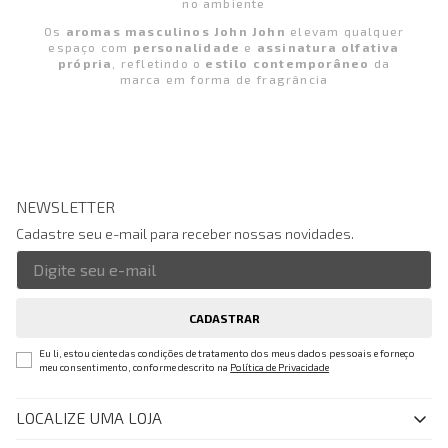
no ambiente
Os
aromas masculinos John John
elevam qualquer
espaço com
personalidade
e
assinatura olfativa
própria
, refletindo o
estilo contemporâneo
da
marca em forma de fragrância
NEWSLETTER
Cadastre seu e-mail para receber nossas novidades.
CADASTRAR
Eu li, estou ciente das condições de tratamento dos meus dados pessoais e forneço
meu consentimento, conforme descrito na
Política de Privacidade
LOCALIZE UMA LOJA