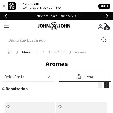
Baixe o APP
ABRIR
GANHE 15% OFF
NA 1ª COMPRA *
Retire em Loja e Ganhe 5% OFF
0
Digite sua busca aqui
Masculino
Acessórios
Aromas
Aromas
Relevância
Filtrar
4