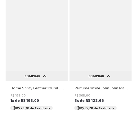
COMPRAR
COMPRAR
UN
UN
Home Spray Leather 100ml John John Masculino
Perfume White John John Masculino
R$
198
,
00
R$
368
,
00
1
x de
R$
198
,
00
3
x de
R$
122
,
66
R$ 29,70
de Cashback
R$ 55,20
de Cashback