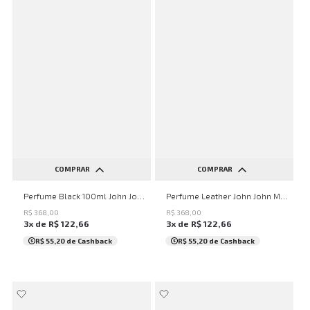
COMPRAR
COMPRAR
UN
UN
Perfume Black 100ml John John Masculino
Perfume Leather John John Masculino
R$
368
,
00
R$
368
,
00
3
x de
R$
122
,
66
3
x de
R$
122
,
66
R$ 55,20
de Cashback
R$ 55,20
de Cashback