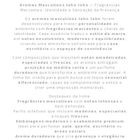
Aromas Masculinos John John
— Fragrâncias
Marcantes, Identidade e Sensação de Presença
Os
aromas masculinos John John
foram
desenvolvidos para trazer
personalidade
ao
ambiente com
fragrâncias marcantes
e cheias de
identidade. Cada essência traduz o
estilo da marca
em
notas envolventes
,
modernas
e
equilibradas
,
criando uma atmosfera sofisticada para
casa
,
escritório
ou
espaços de convivência
.
Com composições que mesclam
notas amadeiradas
,
especiadas
e
frescas
, os aromas entregam
projeção na medida certa
e um perfume
duradouro
que transforma o ambiente sem pesar. A
linha foi criada para quem busca um toque
sensorial
diferenciado
, capaz de complementar o estilo e
criar uma impressão memorável.
Destaques da linha:
Fragrâncias masculinas
com
notas intensas
e
bem definidas
Perfis olfativos que incluem
madeiras
,
especiarias
e toques
frescos
Embalagens modernas
e
acabamento premium
Ideal para perfumar
sala
,
quarto
,
escritório
ou
áreas sociais
Aroma duradouro
que cria
presença
e
elegância