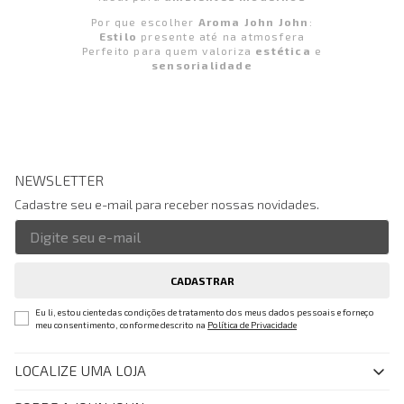
Por que escolher
Aroma John John
:
Estilo
presente até na atmosfera
Perfeito para quem valoriza
estética
e
sensorialidade
NEWSLETTER
Cadastre seu e-mail para receber nossas novidades.
CADASTRAR
Eu li, estou ciente das condições de tratamento dos meus dados pessoais e forneço
meu consentimento, conforme descrito na
Política de Privacidade
LOCALIZE UMA LOJA