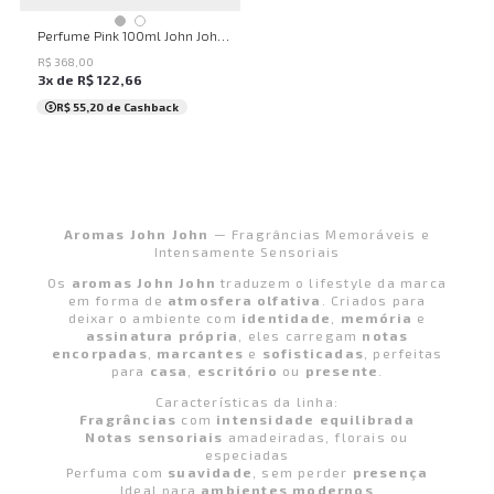
UN
Perfume Pink 100ml John John Feminino
R$
368
,
00
3
x de
R$
122
,
66
R$ 55,20
de Cashback
Aromas John John
— Fragrâncias Memoráveis e
Intensamente Sensoriais
Os
aromas John John
traduzem o lifestyle da marca
em forma de
atmosfera olfativa
. Criados para
deixar o ambiente com
identidade
,
memória
e
assinatura própria
, eles carregam
notas
encorpadas
,
marcantes
e
sofisticadas
, perfeitas
para
casa
,
escritório
ou
presente
.
Características da linha:
Fragrâncias
com
intensidade equilibrada
Notas sensoriais
amadeiradas, florais ou
especiadas
Perfuma com
suavidade
, sem perder
presença
Ideal para
ambientes modernos