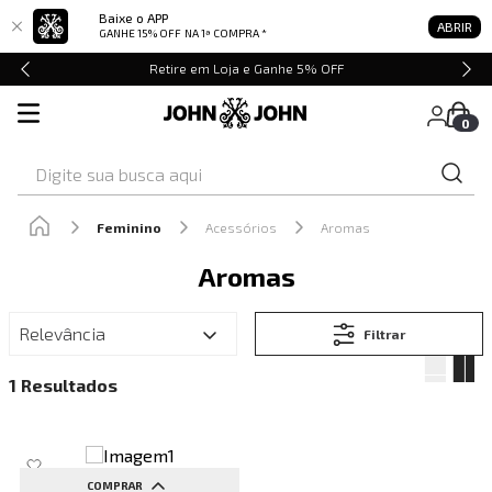
Baixe o APP
ABRIR
GANHE 15% OFF
NA 1ª COMPRA *
Retire em Loja e Ganhe 5% OFF
0
Digite sua busca aqui
Feminino
Acessórios
Aromas
Aromas
Relevância
Filtrar
1
COMPRAR