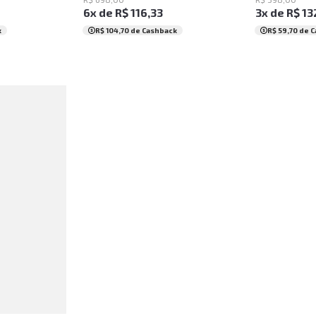
6
x de
R$
116
,
33
3
x de
R$
13
k
R$ 104,70
de Cashback
R$ 59,70
de C