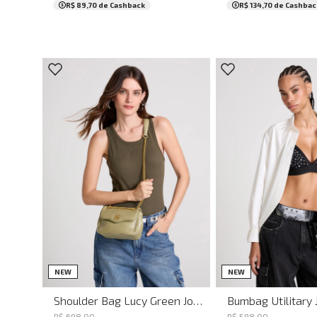
R$ 89,70
de Cashback
R$ 134,70
de Cashbac
UN
UN
NEW
NEW
Shoulder Bag Lucy Green John John Feminina
R$
698
,
00
R$
598
,
00