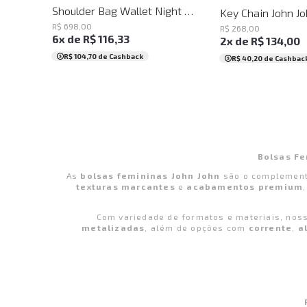
Shoulder Bag Wallet Night Out John John Feminina
Key Chain John J
R$
698
,
00
R$
268
,
00
6
x de
R$
116
,
33
2
x de
R$
134
,
00
R$ 104,70
de Cashback
R$ 40,20
de Cashbac
Bolsas Fe
As
bolsas femininas John John
são o complement
texturas marcantes
e
acabamentos premium
Com variedade de formatos e materiais, no
metalizadas
, além de opções com
corrente
,
a