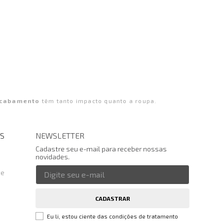
cabamento
têm tanto impacto quanto a roupa.
S
NEWSLETTER
Cadastre seu e-mail para receber nossas
novidades.
te
CADASTRAR
Eu li, estou ciente das condições de tratamento