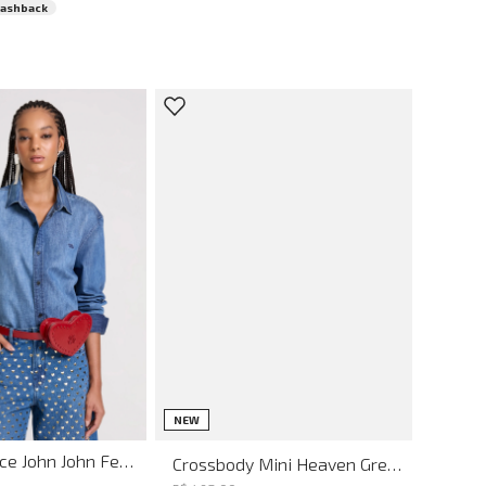
Cashback
UN
UN
NEW
Mini Bag Alice John John Feminina
Crossbody Mini Heaven Green John John Feminina