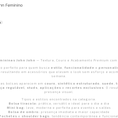
ohn Feminino
k
mininas John John
— Textura, Couro e Acabamento Premium com 
o perfeito para quem busca
estilo
,
funcionalidade
e
personal
, resultando em acessórios que elevam o look sem esforço e acomp
semana.
ssas bolsas aparecem em
couro
,
sintético estruturado
,
suede
,
lça regulável
,
studs
,
aplicações
e
recortes exclusivos
. O res
presença visual.
Tipos e estilos encontrados na categoria:
Bolsa tiracolo:
prática, versátil e ideal para o dia a dia
Mini bag:
leve, moderna e perfeita para eventos e saídas
Bolsa de ombro:
presença imediata e maior capacidade
Pochetes
e
shoulder bags:
tendência contemporânea e funciona