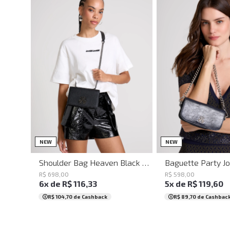
UN
UN
NEW
NEW
Shoulder Bag Heaven Black John John Feminina
R$
698
,
00
R$
598
,
00
6
x de
R$
116
,
33
5
x de
R$
119
,
60
R$ 104,70
de Cashback
R$ 89,70
de Cashbac
UN