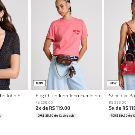
UN
NEW
NEW
Baguette Party John John Feminina
Bag Chain John John Feminino
R$
238
,
00
R$
598
,
00
2
x de
R$
119
,
00
5
x de
R$
11
k
R$ 35,70
de Cashback
R$ 89,70
de 