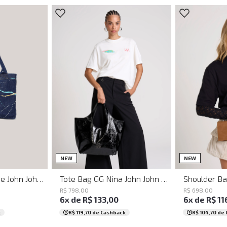
UN
NEW
NEW
Eco Bag Jeans Blue John John Feminina
Tote Bag GG Nina John John Feminina
R$
798
,
00
R$
698
,
00
6
x de
R$
133
,
00
6
x de
R$
11
k
R$ 119,70
de Cashback
R$ 104,70
de 