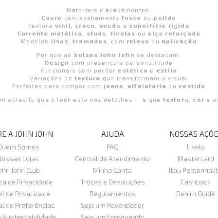
Materiais e acabamentos:
Couro
com acabamento
fosco
ou
polido
Textura
vinil
,
croco
,
suede
e
superfície rígida
Corrente metálica
,
studs
,
fivelas
ou
alça reforçada
Modelos
lisos
,
tramados
, com
relevo
ou
aplicação
Por que as
bolsas John John
se destacam:
Design
com presença e personalidade
Funcionais sem perder
estética
e
estilo
Variações de
textura
que transformam o visual
Perfeitas para compor com
jeans
,
alfaiataria
ou
vestido
m acredita que o look está nos detalhes — e que
textura
,
cor
e
a
E A JOHN JOHN
AJUDA
NOSSAS AÇÕE
Quem Somos
FAQ
Livelo
Nossas Lojas
Central de Atendimento
Mastercard
ohn John Club
Minha Conta
Itau Personnali
ica de Privacidade
Trocas e Devoluções
Cashback
el de Privacidade
Regulamentos
Denim Guide
al de Preferências
Seja um Revendedor
e Sustentabilidade
Seja um Franqueado