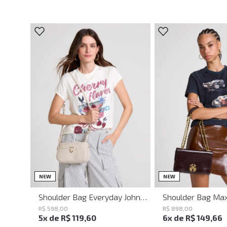
UN
UN
NEW
NEW
Shoulder Bag Everyday John John Feminina
R$
598
,
00
R$
898
,
00
5
x de
R$
119
,
60
6
x de
R$
149
,
66