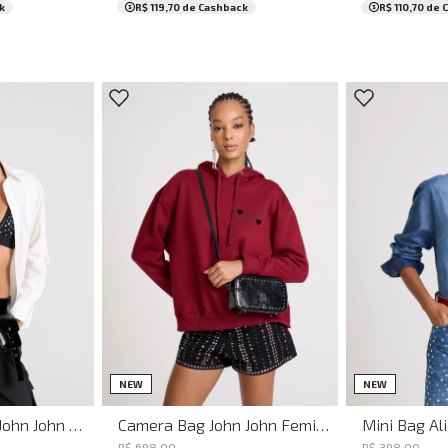
k
R$ 119,70
de Cashback
R$ 110,70
de 
UN
NEW
NEW
Bumbag Utilitary John John Feminina
Camera Bag John John Feminina
R$
698
,
00
R$
398
,
00