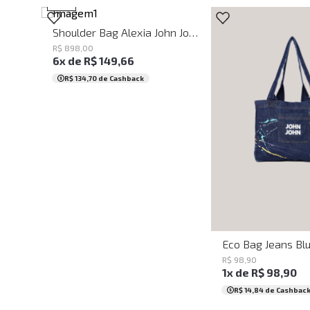
NEW
Shoulder Bag Alexia John John Feminina
R$
898
,
00
6
x de
R$
149
,
66
R$ 134,70
de Cashback
UN
R$
98
,
90
1
x de
R$
98
,
90
R$ 14,84
de Cashbac