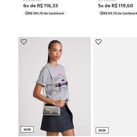
6
x de
R$
116
,
33
5
x de
R$
119
,
60
R$ 104,70
de Cashback
R$ 89,70
de Cashbac
UN
UN
NEW
NEW