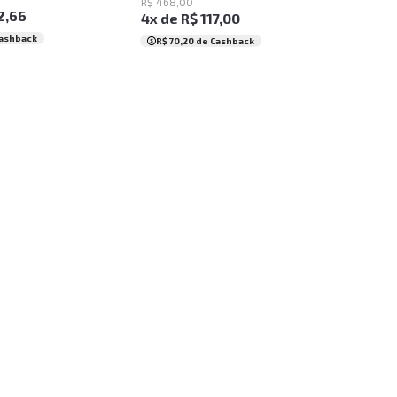
R$
468
,
00
2
,
66
4
x de
R$
117
,
00
ashback
R$ 70,20
de Cashback