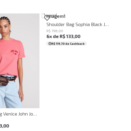
UN
NEW
Shoulder Bag Sophia Black John John Feminina
R$
798
,
00
6
x de
R$
133
,
00
R$ 119,70
de Cashback
UN
Mini Bumbag Venice John John Feminina
3
,
00