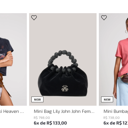
UN
NEW
NEW
Shoulder Bag Maxi Heaven Caf John John Feminina
Mini Bag Lily John John Feminina
R$
798
,
00
R$
738
,
00
6
x de
R$
133
,
00
6
x de
R$
12