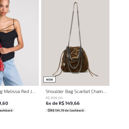
UN
UN
NEW
Shoulder Bag Melissa Red John John Feminina
Shoulder Bag Scarllet Chain John John Feminina
R$
898
,
00
9
,
60
6
x de
R$
149
,
66
Cashback
R$ 134,70
de Cashback