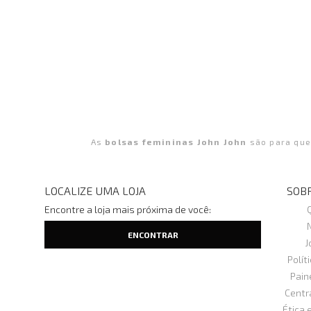
As
bolsas femininas John John
são para que
LOCALIZE UMA LOJA
SOBR
Encontre a loja mais próxima de você:
J
Polít
Pain
Centr
Ética 