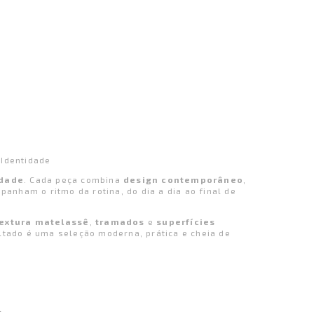
Identidade
idade
. Cada peça combina
design contemporâneo
,
anham o ritmo da rotina, do dia a dia ao final de
textura matelassê
,
tramados
e
superfícies
ultado é uma seleção moderna, prática e cheia de
l