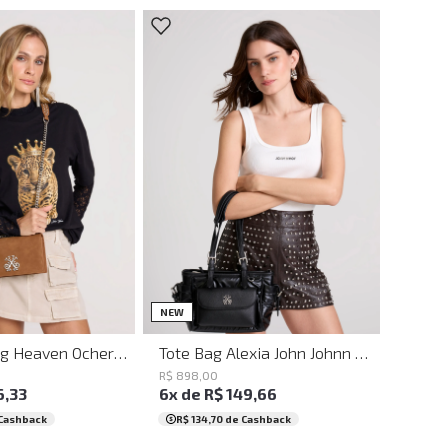
UN
UN
NEW
Shoulder Bag Heaven Ocher John John Feminina
Tote Bag Alexia John Johnn Feminina
R$
898
,
00
6
,
33
6
x de
R$
149
,
66
Cashback
R$ 134,70
de Cashback